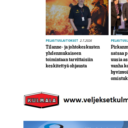
2.7.2026
PELASTUSLAITOKSET
PELASTUS
Tilanne- ja johtokeskusten
Pirkanm
yhdenmukaiseen
satsaa p
toimintaan tarvittaisiin
uusia as
keskitettyä ohjausta
vanha ke
hyvinvo
omistuk