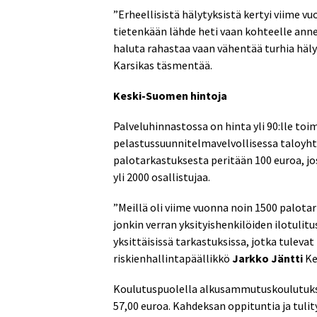
”Erheellisistä hälytyksistä kertyi viime v
tietenkään lähde heti vaan kohteelle anneta
haluta rahastaa vaan vähentää turhia häl
Karsikas täsmentää.
Keski-Suomen hintoja
Palveluhinnastossa on hinta yli 90:lle toi
pelastussuunnitelmavelvollisessa taloyhti
palotarkastuksesta peritään 100 euroa, j
yli 2000 osallistujaa.
”Meillä oli viime vuonna noin 1500 palotarka
jonkin verran yksityishenkilöiden ilotulitu
yksittäisissä tarkastuksissa, jotka tulev
riskienhallintapäällikkö
Jarkko Jäntti
Ke
Koulutuspuolella alkusammutuskoulutukse
57,00 euroa. Kahdeksan oppituntia ja tulit