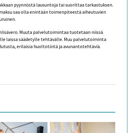
kkaan pyynnöstä lausuntoja tai suorittaa tarkastuksen.
aksu saa olla enintään toimenpiteestä aiheutuvien
uruinen.
lisävero. Muuta palvelutoimintaa tuotetaan niissä
selle laissa säädetylle tehtävälle. Muu palvelutoiminta
utusta, erilaisia huoltotöitä ja avunantotehtäviä.