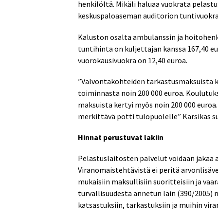
henkilöltä. Mikäli haluaa vuokrata pelastu
keskuspaloaseman auditorion tuntivuokra 
Kaluston osalta ambulanssin ja hoitohenk
tuntihinta on kuljettajan kanssa 167,40 eu
vuorokausivuokra on 12,40 euroa.
”Valvontakohteiden tarkastusmaksuista ke
toiminnasta noin 200 000 euroa. Koulutuk
maksuista kertyi myös noin 200 000 euroa.
merkittävä potti tulopuolelle” Karsikas 
Hinnat perustuvat lakiin
Pelastuslaitosten palvelut voidaan jakaa a
Viranomaistehtävistä ei peritä arvonlisäve
mukaisiin maksullisiin suoritteisiin ja vaa
turvallisuudesta annetun lain (390/2005) no
katsastuksiin, tarkastuksiin ja muihin vir