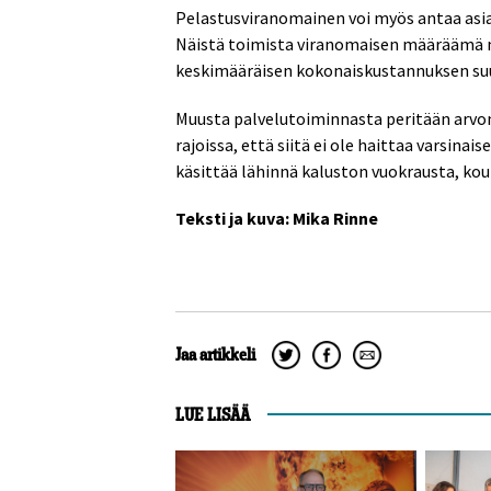
Pelastusviranomainen voi myös antaa asia
Näistä toimista viranomaisen määräämä m
keskimääräisen kokonaiskustannuksen su
Muusta palvelutoiminnasta peritään arvon
rajoissa, että siitä ei ole haittaa varsinai
käsittää lähinnä kaluston vuokrausta, koul
Teksti ja kuva: Mika Rinne
Jaa artikkeli
LUE LISÄÄ