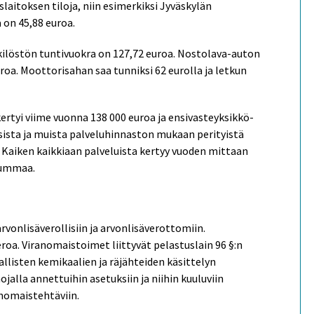
slaitoksen tiloja, niin esimerkiksi Jyväskylän
on 45,88 euroa.
ilöstön tuntivuokra on 127,72 euroa. Nostolava-auton
roa. Moottorisahan saa tunniksi 62 eurolla ja letkun
rtyi viime vuonna 138 000 euroa ja ensivasteyksikkö-
sista ja muista palveluhinnaston mukaan perityistä
 Kaiken kaikkiaan palveluista kertyy vuoden mittaan
summaa.
rvonlisäverollisiin ja arvonlisäverottomiin.
roa. Viranomaistoimet liittyvät pelastuslain 96 §:n
rallisten kemikaalien ja räjähteiden käsittelyn
jalla annettuihin asetuksiin ja niihin kuuluviin
anomaistehtäviin.