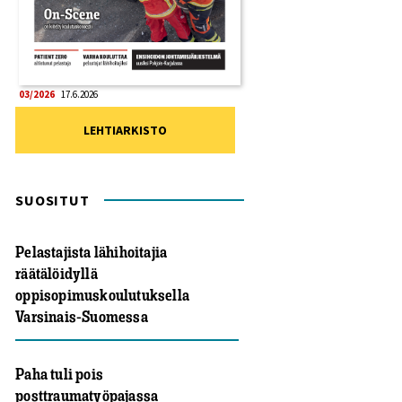
03/2026
17.6.2026
LEHTIARKISTO
SUOSITUT
Pelastajista lähihoitajia
räätälöidyllä
oppisopimuskoulutuksella
Varsinais-Suomessa
Paha tuli pois
posttraumatyöpajassa