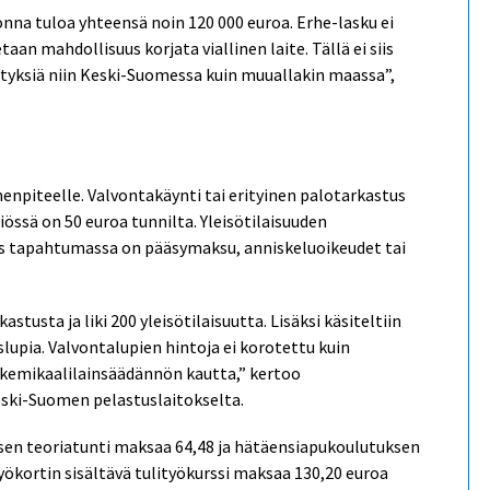
uonna tuloa yhteensä noin 120 000 euroa. Erhe-lasku ei
an mahdollisuus korjata viallinen laite. Tällä ei siis
ytyksiä niin Keski-Suomessa kuin muuallakin maassa”,
menpiteelle. Valvontakäynti tai erityinen palotarkastus
össä on 50 euroa tunnilta. Yleisötilaisuuden
os tapahtumassa on pääsymaksu, anniskeluoikeudet tai
stusta ja liki 200 yleisötilaisuutta. Lisäksi käsiteltiin
slupia. Valvontalupien hintoja ei korotettu kuin
at kemikaalilainsäädännön kautta,” kertoo
ski-Suomen pelastuslaitokselta.
n teoriatunti maksaa 64,48 ja hätäensiapukoulutuksen
yökortin sisältävä tulityökurssi maksaa 130,20 euroa