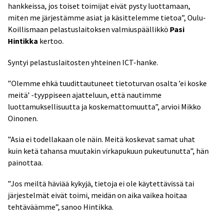
hankkeissa, jos toiset toimijat eivät pysty luottamaan,
miten me järjestämme asiat ja käsittelemme tietoa”, Oulu-
Koillismaan pelastuslaitoksen valmiuspäällikkö
Pasi
Hintikka
kertoo.
Syntyi pelastuslaitosten yhteinen ICT-hanke.
”Olemme ehkä tuudittautuneet tietoturvan osalta ’ei koske
meitä’ -tyyppiseen ajatteluun, että nautimme
luottamuksellisuutta ja koskemattomuutta”, arvioi Mikko
Oinonen.
”Asia ei todellakaan ole näin. Meitä koskevat samat uhat
kuin ketä tahansa muutakin virkapukuun pukeutunutta”, hän
painottaa.
”Jos meiltä häviää kykyjä, tietoja ei ole käytettävissä tai
järjestelmät eivät toimi, meidän on aika vaikea hoitaa
tehtäväämme”, sanoo Hintikka.