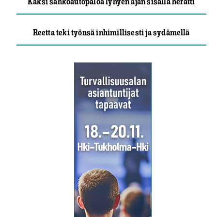
Kaksi sähköautopaloa lyhyen ajan sisällä herätti
Reetta teki työnsä inhimillisesti ja sydämellä