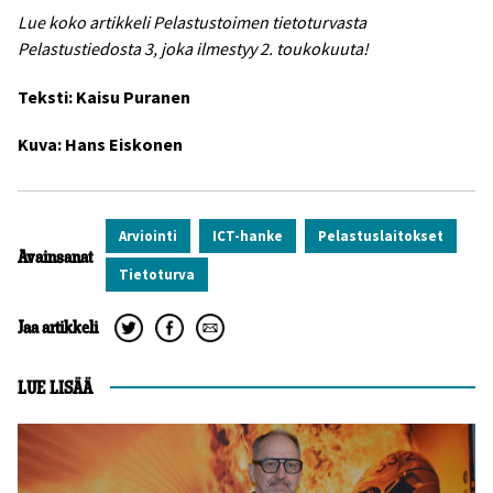
Lue koko artikkeli Pelastustoimen tietoturvasta
Pelastustiedosta 3, joka ilmestyy 2. toukokuuta!
Teksti: Kaisu Puranen
Kuva: Hans Eiskonen
Arviointi
ICT-hanke
Pelastuslaitokset
Avainsanat
Tietoturva
Jaa artikkeli
LUE LISÄÄ