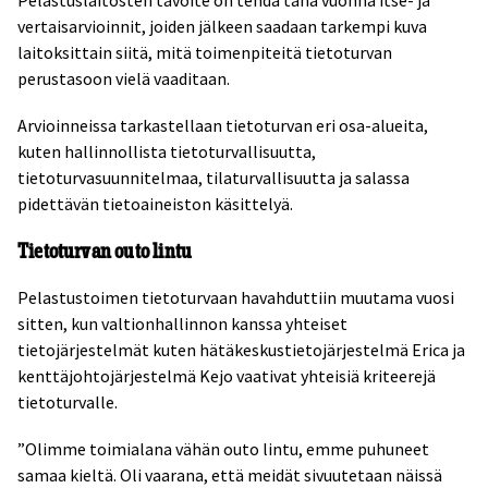
Pelastuslaitosten tavoite on tehdä tänä vuonna itse- ja
vertaisarvioinnit, joiden jälkeen saadaan tarkempi kuva
laitoksittain siitä, mitä toimenpiteitä tietoturvan
perustasoon vielä vaaditaan.
Arvioinneissa tarkastellaan tietoturvan eri osa-alueita,
kuten hallinnollista tietoturvallisuutta,
tietoturvasuunnitelmaa, tilaturvallisuutta ja salassa
pidettävän tietoaineiston käsittelyä.
Tietoturvan outo lintu
Pelastustoimen tietoturvaan havahduttiin muutama vuosi
sitten, kun valtionhallinnon kanssa yhteiset
tietojärjestelmät kuten hätäkeskustietojärjestelmä Erica ja
kenttäjohtojärjestelmä Kejo vaativat yhteisiä kriteerejä
tietoturvalle.
”Olimme toimialana vähän outo lintu, emme puhuneet
samaa kieltä. Oli vaarana, että meidät sivuutetaan näissä