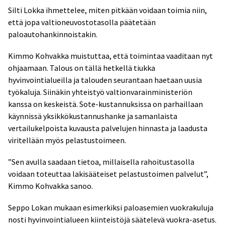
Silti Lokka ihmettelee, miten pitkään voidaan toimia niin,
että jopa valtioneuvostotasolla päätetään
paloautohankinnoistakin.
Kimmo Kohvakka muistuttaa, että toimintaa vaaditaan nyt
ohjaamaan. Talous on tällä hetkellä tiukka
hyvinvointialueilla ja talouden seurantaan haetaan uusia
työkaluja. Siinäkin yhteistyö valtionvarainministeriön
kanssa on keskeistä. Sote-kustannuksissa on parhaillaan
käynnissä yksikkökustannushanke ja samanlaista
vertailukelpoista kuvausta palvelujen hinnasta ja laadusta
viritellään myös pelastustoimeen.
”Sen avulla saadaan tietoa, millaisella rahoitustasolla
voidaan toteuttaa lakisääteiset pelastustoimen palvelut”,
Kimmo Kohvakka sanoo.
Seppo Lokan mukaan esimerkiksi paloasemien vuokrakuluja
nosti hyvinvointialueen kiinteistöjä säätelevä vuokra-asetus.