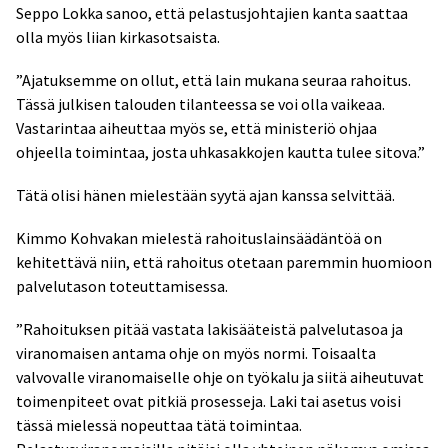
Seppo Lokka sanoo, että pelastusjohtajien kanta saattaa
olla myös liian kirkasotsaista.
”Ajatuksemme on ollut, että lain mukana seuraa rahoitus.
Tässä julkisen talouden tilanteessa se voi olla vaikeaa.
Vastarintaa aiheuttaa myös se, että ministeriö ohjaa
ohjeella toimintaa, josta uhkasakkojen kautta tulee sitova.”
Tätä olisi hänen mielestään syytä ajan kanssa selvittää.
Kimmo Kohvakan mielestä rahoituslainsäädäntöä on
kehitettävä niin, että rahoitus otetaan paremmin huomioon
palvelutason toteuttamisessa.
”Rahoituksen pitää vastata lakisääteistä palvelutasoa ja
viranomaisen antama ohje on myös normi. Toisaalta
valvovalle viranomaiselle ohje on työkalu ja siitä aiheutuvat
toimenpiteet ovat pitkiä prosesseja. Laki tai asetus voisi
tässä mielessä nopeuttaa tätä toimintaa.