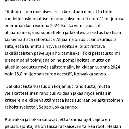
”Rahoituslain mukaisesti sitä korjataan niin, että tälle
vuodelle laskennalliseen rahoitukseen tuli noin 74 miljoonaa
enemmän kuin vuonna 2024. Koska viime vuosi oli
alijäämainen, ensi vuodellekin jälkikäteistarkistus tuo lisää
laskennallista rahoitusta. Alijäämä on osittain seurausta
siitä, että kunnilta siirtyvä rahoitus ei ollut riittävä
lakisääteisten palvelujen hoitamiseksi. Toki pelastustoimi
pienempänä toimijana on helpompi hoitaa, mutta on
alueilla jouduttu myös säästämään, kaikkiaan vuonna 2024
noin 15,8 miljoonan euron edestä”, Kohvakka sanoo.
”Jälkikäteistarkastus on korjannut rahoitusta, mutta
yleiskatteellinen rahoitus voidaan jakaa myös erilaisin
kriteerein eikä se välttämättä kata suoraan pelastustoimen
rahoitusvajetta”, Seppo Lokka sanoo.
Kohvakka ja Lokka sanovat, että toimialajohtajilla eli
pelastusjohtajilla on tässä ratkaisevan tärkeä rooli. Heidän