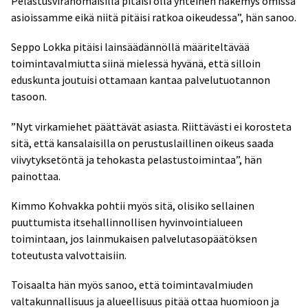
Pelastusviranomaisilla pitäisi olla yhteinen näkemys omissa
asioissamme eikä niitä pitäisi ratkoa oikeudessa”, hän sanoo.
Seppo Lokka pitäisi lainsäädännöllä määriteltävää
toimintavalmiutta siinä mielessä hyvänä, että silloin
eduskunta joutuisi ottamaan kantaa palvelutuotannon
tasoon.
”Nyt virkamiehet päättävät asiasta. Riittävästi ei korosteta
sitä, että kansalaisilla on perustuslaillinen oikeus saada
viivytyksetöntä ja tehokasta pelastustoimintaa”, hän
painottaa.
Kimmo Kohvakka pohtii myös sitä, olisiko sellainen
puuttumista itsehallinnollisen hyvinvointialueen
toimintaan, jos lainmukaisen palvelutasopäätöksen
toteutusta valvottaisiin.
Toisaalta hän myös sanoo, että toimintavalmiuden
valtakunnallisuus ja alueellisuus pitää ottaa huomioon ja