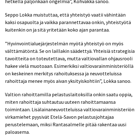
hetkellä paljonkaan ongelmia”, Kohvakka sanoo.
Seppo Lokka muistuttaa, että yhteistyö vaatii vähintään
kaksi osapuolta ja vaikka parannettavaa onkin, yhteistyötä
kuitenkin on ja sitä yritetään koko ajan parantaa.
”Hyvinvointialuejärjestelmän myötä yhteistyö on myös
välttämätöntä. Se on laillakin säädettyä. Yhteisiä strategisia
tavoitteita on toteutettava, mutta valtiovallan ohjausrooli
hakee vielä muotoaan. Esimerkiksi valtiovarainministeriöllä
on keskeinen merkitys rahoituksessa ja neuvotteluissa
rahoittaja menee myös aivan yksityiskohtiin”, Lokka sanoo.
Valtion rahoittamilla pelastuslaitoksilla onkin saatu oppia,
miten rahoittaja suhtautuu uuteen rahoittamaansa
toimintaan. Lisälainaneuvotteluissa valtiovarainministeriön
virkamiehet pyysivät Etelä-Savon pelastusjohtajaa
perustelemaan, miksi Rantasalmelle pitää rakentaa uusi
paloasema.