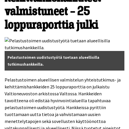
valmistuneet – 25
loppuraporttia julki
Pelastustoimen uudistustyötä tuetaan alueellisilla
tutkimushankkeilla.
Pelastustoimen alueellisen valmistelun yhteistutkimus- ja
kehittämishankkeiden 25 loppuraporttia on julkaistu
Valtioneuvoston arkistossa Valtossa. Hankkeiden
tavoitteena oli edistää hyvinvointialueilla tapahtuvaa
pelastustoimen uudistustyötä. Hankkeissa pyrittiin
tuottamaan uutta tietoa ja vahvistamaan uusien
menettelytapojen sekä sovellusten käyttöönottoa
valtakunnallisesti ja alueellisesti. Niissä tuotetut aineistot