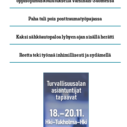
oppisopimuskoulutuksella Varsinais-Suomessa
Paha tuli pois posttraumatyöpajassa
Kaksi sähköautopaloa lyhyen ajan sisällä herätti
Reetta teki työnsä inhimillisesti ja sydämellä