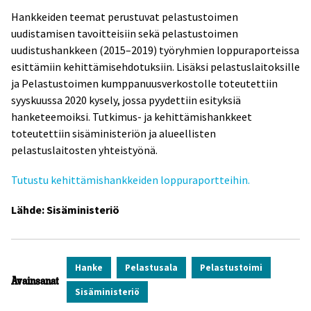
Hankkeiden teemat perustuvat pelastustoimen
uudistamisen tavoitteisiin sekä pelastustoimen
uudistushankkeen (2015–2019) työryhmien loppuraporteissa
esittämiin kehittämisehdotuksiin. Lisäksi pelastuslaitoksille
ja Pelastustoimen kumppanuusverkostolle toteutettiin
syyskuussa 2020 kysely, jossa pyydettiin esityksiä
hanketeemoiksi. Tutkimus- ja kehittämishankkeet
toteutettiin sisäministeriön ja alueellisten
pelastuslaitosten yhteistyönä.
Tutustu kehittämishankkeiden loppuraportteihin.
Lähde: Sisäministeriö
Hanke
Pelastusala
Pelastustoimi
Avainsanat
Sisäministeriö