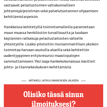
vastaavat pelastustoimen valtakunnallisen
johtamisjärjestelmän sekä palvelutuotannon ohjaamisen
kehittämistarpeisiin.
Hankkeissa kehitetyillä toimintamalleilla parannetaan
muun muassa henkilöstön turvallisuutta ja luodaan
käytännön ratkaisuja pelastuslaitosten väliselle
yhteistyölle. Lisäksi pilotoitiin moniammatillisen yksikön
toimintaa harvaan asutuilla alueilla sekä kehitettiin
uudentyyppinen erityisresurssi maastopalojen
sammuttamiseen. Yksi laaja hankekokonaisuus käsitteli
johto- ja tilannekeskuksien kehittämistä.
ARTIKKELI JATKUU MAINOKSEN JÄLKEEN