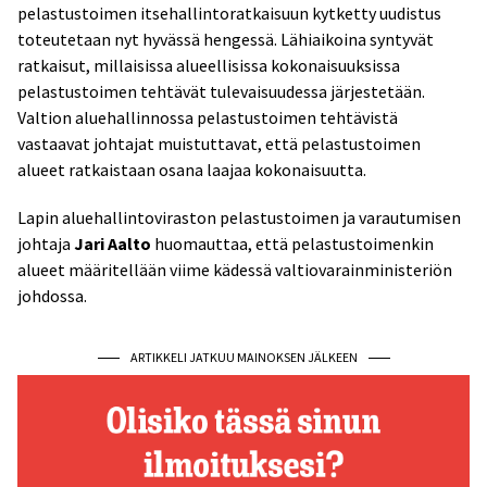
pelastustoimen itsehallintoratkaisuun kytketty uudistus
toteutetaan nyt hyvässä hengessä. Lähiaikoina syntyvät
ratkaisut, millaisissa alueellisissa kokonaisuuksissa
pelastustoimen tehtävät tulevaisuudessa järjestetään.
Valtion aluehallinnossa pelastustoimen tehtävistä
vastaavat johtajat muistuttavat, että pelastustoimen
alueet ratkaistaan osana laajaa kokonaisuutta.
Lapin aluehallintoviraston pelastustoimen ja varautumisen
johtaja
Jari Aalto
huomauttaa, että pelastustoimenkin
alueet määritellään viime kädessä valtiovarainministeriön
johdossa.
ARTIKKELI JATKUU MAINOKSEN JÄLKEEN