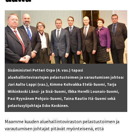
Sisäministeri Petteri Orpo (4. vas.) tapasi
aluehallintovirastojen pelastustoimen ja varautumisen johtoa:
Jari Aalto Lappi (vas.), Kimmo Kohvakka Etelä-Suomi, Tarja
Wiikinkoski Länsi- ja Sisä-Suomi, Ilkka Horelli Lounais-Suomi,
Pasi Ryynänen Pohjois-Suomi, Taina Rautio Itä-Suomi sekä
pelastusylijohtaja Esko Koskinen.
Maamme kuuden aluehallintoviraston pelastustoimen ja
varautumisen johtajat pitävät myönteisenä, että