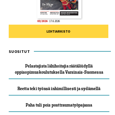
03/2026
17.6.2026
LEHTIARKISTO
SUOSITUT
Pelastajista lähihoitajia räätälöidyllä
oppisopimuskoulutuksella Varsinais-Suomessa
Reetta teki työnsä inhimillisesti ja sydämellä
Paha tuli pois posttraumatyöpajassa