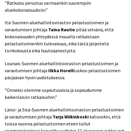
”Ratkaisu perustuu varmaankin suurempiin
aluekokonaisuuksiin.”
Itä-Suomen aluehallintoviraston pelastustoimen ja
varautumisen johtaja
Taina Rautio
pitää selvänä, että
kokonaisuuden yhteydessä muualla ratkaistaan
pelastustoimenkin tulevaisuus, eikä tästä järjestetä
torikokousta eikä huutoäänestystä.
Lounais-Suomen aluehallintoviraston pelastustoimen ja
varautumisen johtaja
Ilkka Horelli
uskoo pelastustoimen
pärjäävän hyvin uudistuksessa.
”Onneksi olemme sopeutuvaisia ja sopeudumme
kaikenlaisiin ratkaisuihin.”
Länsi- ja Sisä-Suomen aluehallintoviraston pelastustoimen
ja varautumisen johtaja
Tarja Wiikinkoski
katsookin, että
toissa vuonna pelastustoimen eteen tullut
sisäministeriössä kaavailtu uudistus 11 alueeseen auttoi nyt