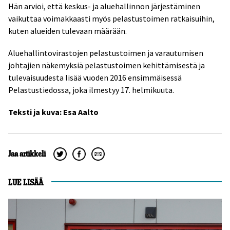
Hän arvioi, että keskus- ja aluehallinnon järjestäminen
vaikuttaa voimakkaasti myös pelastustoimen ratkaisuihin,
kuten alueiden tulevaan määrään.
Aluehallintovirastojen pelastustoimen ja varautumisen
johtajien näkemyksiä pelastustoimen kehittämisestä ja
tulevaisuudesta lisää vuoden 2016 ensimmäisessä
Pelastustiedossa, joka ilmestyy 17. helmikuuta.
Teksti ja kuva: Esa Aalto
Jaa artikkeli
LUE LISÄÄ