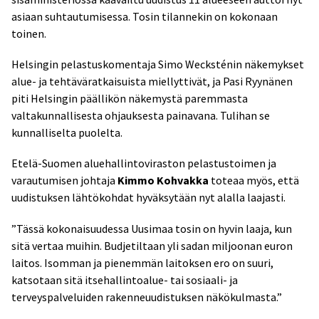
asiaan suhtautumisessa. Tosin tilannekin on kokonaan
toinen.
Helsingin pelastuskomentaja Simo Wecksténin näkemykset
alue- ja tehtäväratkaisuista miellyttivät, ja Pasi Ryynänen
piti Helsingin päällikön näkemystä paremmasta
valtakunnallisesta ohjauksesta painavana. Tulihan se
kunnalliselta puolelta.
Etelä-Suomen aluehallintoviraston pelastustoimen ja
varautumisen johtaja
Kimmo Kohvakka
toteaa myös, että
uudistuksen lähtökohdat hyväksytään nyt alalla laajasti.
”Tässä kokonaisuudessa Uusimaa tosin on hyvin laaja, kun
sitä vertaa muihin. Budjetiltaan yli sadan miljoonan euron
laitos. Isomman ja pienemmän laitoksen ero on suuri,
katsotaan sitä itsehallintoalue- tai sosiaali- ja
terveyspalveluiden rakenneuudistuksen näkökulmasta.”