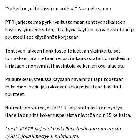
”Se kertoo, että tässä on potkua”, Nurmela sanoo.
PTR-järjestelmä pyrkii vaikuttamaan tehtävänaikaiseen
käyttäytymiseen siten, että hyviä käytäntöjä vahvistetaan ja
puutteelliset käytännöt korjataan.
Tehtävän jälkeen henkilöstölle jaetaan yksinkertaiset
lomakkeet ja annetaan reilusti aikaa vastata. Lomakkeisiin
kirjataan anonyymisti havaintoja keikan eri osa-alueista.
Palautekeskustelussa käydään havainnot läpi: todetaan
mikä meni hyvin ja arvioidaan sekä poistetaan havaitut
puutteet.
Nurmela on varma, että PTR-järjestelmästä on hyötyä.
Hänellä on siitä kokemusperäistä näyttöä noin 15 keikalta.
Lue lisää PTR-järjestelmästä Pelastustiedon numerosta
2/2015, joka ilmestyy 1. huhtikuuta.