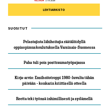
03/2026
17.6.2026
LEHTIARKISTO
SUOSITUT
Pelastajista lähihoitajia räätälöidyllä
oppisopimuskoulutuksella Varsinais-Suomessa
Paha tuli pois posttraumatyöpajassa
Kirja-arvio: Ensihoitotroppi 1980-luvulta tähän
päivään – konkarin kriittisellä otteella
Reetta teki työnsä inhimillisesti ja sydämellä