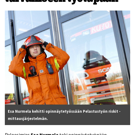
Esa Nurmela kehitti opinnäytetyössään Pelastustyön riskit -
mittausjärjestelmän.
Paloesimies
Esa Nurmela
teki opinnäytetyönään