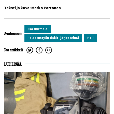
Teksti ja kuva: Marko Partanen
Esa Nurmela
Avainsanat
Pelastustyön riskit -järjestelmä
PTR
Jaa artikkeli
LUE LISÄÄ