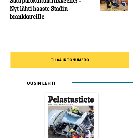
Sata palokuntaa liikkeelle! –
Nyt lähti haaste Stadin
brankkareille
TILAA IRTONUMERO
UUSIN LEHTI