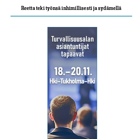
Reetta teki työnsä inhimillisesti ja sydämellä