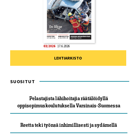
03/2026
17.6.2026
LEHTIARKISTO
SUOSITUT
Pelastajista lähihoitajia räätälöidyllä
oppisopimuskoulutuksella Varsinais-Suomessa
Reetta teki työnsä inhimillisesti ja sydämellä