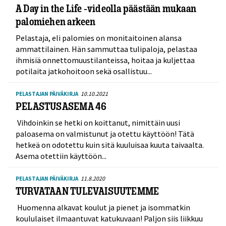
A Day in the Life -videolla päästään mukaan
palomiehen arkeen
Pelastaja, eli palomies on monitaitoinen alansa
ammattilainen. Hän sammuttaa tulipaloja, pelastaa
ihmisiä onnettomuustilanteissa, hoitaa ja kuljettaa
potilaita jatkohoitoon sekä osallistuu...
10.10.2021
PELASTAJAN PÄIVÄKIRJA
PELASTUSASEMA 46
Vihdoinkin se hetki on koittanut, nimittäin uusi
paloasema on valmistunut ja otettu käyttöön! Tätä
hetkeä on odotettu kuin sitä kuuluisaa kuuta taivaalta.
Asema otettiin käyttöön...
11.8.2020
PELASTAJAN PÄIVÄKIRJA
TURVATAAN TULEVAISUUTEMME
Huomenna alkavat koulut ja pienet ja isommatkin
koululaiset ilmaantuvat katukuvaan! Paljon siis liikkuu