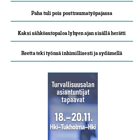
Paha tuli pois posttraumatyöpajassa
Kaksi sähköautopaloa lyhyen ajan sisällä herätti
Reetta teki työnsä inhimillisesti ja sydämellä