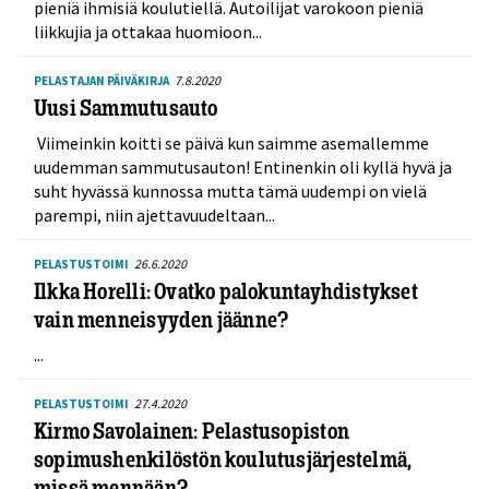
pieniä ihmisiä koulutiellä. Autoilijat varokoon pieniä
liikkujia ja ottakaa huomioon...
7.8.2020
PELASTAJAN PÄIVÄKIRJA
Uusi Sammutusauto
Viimeinkin koitti se päivä kun saimme asemallemme
uudemman sammutusauton! Entinenkin oli kyllä hyvä ja
suht hyvässä kunnossa mutta tämä uudempi on vielä
parempi, niin ajettavuudeltaan...
26.6.2020
PELASTUSTOIMI
Ilkka Horelli: Ovatko palokuntayhdistykset
vain menneisyyden jäänne?
...
27.4.2020
PELASTUSTOIMI
Kirmo Savolainen: Pelastusopiston
sopimushenkilöstön koulutusjärjestelmä,
missä mennään?