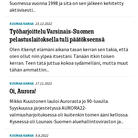
Suomessa vuonna 1998 ja sitä on sen jälkeen kehitetty
aktiivisesti...
23.12.2022
KUUMAA KAMAA
Työharjoittelu Varsinais-Suomen
pelastuslaitoksella tuli päätökseensä
Olen itkenyt elämäni aikana tasan kerran sen takia, että
olen ollut niin ylpeä itsestäni. Tänään itkin toisen
kerran. Teen tätä juttua kokoa sydämelläni, mutta muut
tähän ammattiin...
17.11.2022
KUUMAA KAMAA
Oi, Aurora!
Mikko Kuustonen lauloi Aurorasta jo 90-luvulla.
Syyskuussa järjestetyssä AURORA22-
valmiusharjoituksessa oli kuitenkin toinen ääni kellossa.
Kyseessä oli Lounais-Suomen aluehallintoviraston ja...
9.8.2022
KUUMAA KAMAA