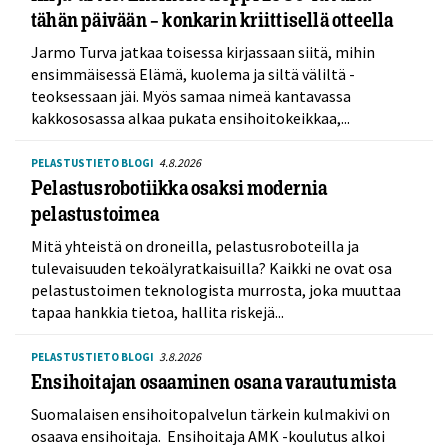
tähän päivään – konkarin kriittisellä otteella
Jarmo Turva jatkaa toisessa kirjassaan siitä, mihin
ensimmäisessä Elämä, kuolema ja siltä väliltä -
teoksessaan jäi. Myös samaa nimeä kantavassa
kakkososassa alkaa pukata ensihoitokeikkaa,...
4.8.2026
PELASTUSTIETO BLOGI
Pelastusrobotiikka osaksi modernia
pelastustoimea
Mitä yhteistä on droneilla, pelastusroboteilla ja
tulevaisuuden tekoälyratkaisuilla? Kaikki ne ovat osa
pelastustoimen teknologista murrosta, joka muuttaa
tapaa hankkia tietoa, hallita riskejä...
3.8.2026
PELASTUSTIETO BLOGI
Ensihoitajan osaaminen osana varautumista
Suomalaisen ensihoitopalvelun tärkein kulmakivi on
osaava ensihoitaja. Ensihoitaja AMK -koulutus alkoi