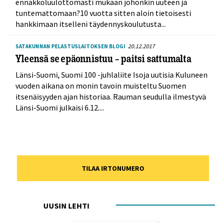
ennakkoluulottomasti mukaan johonkin uuteen ja
tuntemattomaan?10 vuotta sitten aloin tietoisesti
hankkimaan itselleni täydennyskoulutusta...
20.12.2017
SATAKUNNAN PELASTUSLAITOKSEN BLOGI
Yleensä se epäonnistuu – paitsi sattumalta
Länsi-Suomi, Suomi 100 -juhlaliite Isoja uutisia Kuluneen
vuoden aikana on monin tavoin muisteltu Suomen
itsenäisyyden ajan historiaa. Rauman seudulla ilmestyvä
Länsi-Suomi julkaisi 6.12....
TILAA IRTONUMERO
UUSIN LEHTI