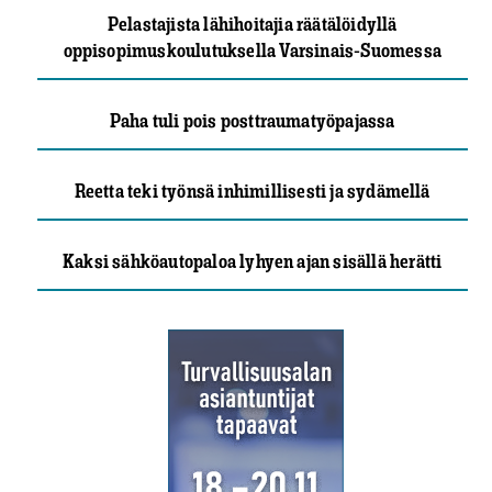
Pelastajista lähihoitajia räätälöidyllä
oppisopimuskoulutuksella Varsinais-Suomessa
Paha tuli pois posttraumatyöpajassa
Reetta teki työnsä inhimillisesti ja sydämellä
Kaksi sähköautopaloa lyhyen ajan sisällä herätti