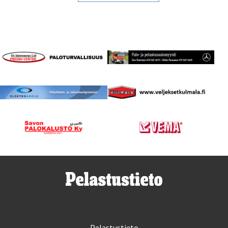
Pelastustieto