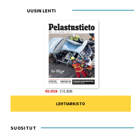
UUSIN LEHTI
03/2026
17.6.2026
LEHTIARKISTO
SUOSITUT