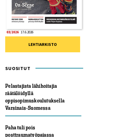
03/2026
17.6.2026
LEHTIARKISTO
SUOSITUT
Pelastajista lähihoitajia
räätälöidyllä
oppisopimuskoulutuksella
Varsinais-Suomessa
Paha tuli pois
posttraumatyöpajassa