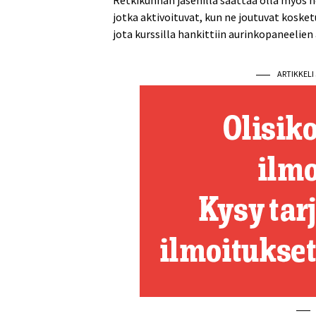
Retkikunnan jäsenillä saattaa olla myös 
jotka aktivoituvat, kun ne joutuvat kosket
jota kurssilla hankittiin aurinkopaneelien 
ARTIKKEL