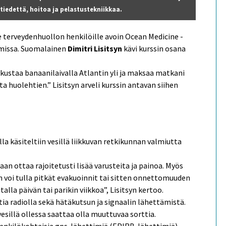
ketiedettä, hoitoa ja pelastustekniikkaa.
e terveydenhuollon henkilöille avoin Ocean Medicine -
hamissa. Suomalainen
Dimitri Lisitsyn
kävi kurssin osana
kustaa banaanilaivalla Atlantin yli ja maksaa matkani
a huolehtien.” Lisitsyn arveli kurssin antavan siihen
lla käsiteltiin vesillä liikkuvan retkikunnan valmiutta
idaan ottaa rajoitetusti lisää varusteita ja painoa. Myös
 voi tulla pitkät evakuoinnit tai sitten onnettomuuden
lla päivän tai parikin viikkoa”, Lisitsyn kertoo.
ia radiolla sekä hätäkutsun ja signaalin lähettämistä.
 vesillä ollessa saattaa olla muuttuvaa sorttia.