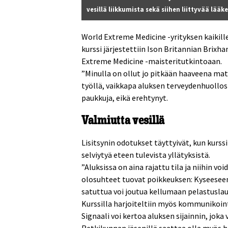
vesillä liikkumista sekä siihen liittyvää lää
World Extreme Medicine -yrityksen kaikill
kurssi järjestettiin Ison Britannian Brix
Extreme Medicine -maisteritutkintoaan.
”Minulla on ollut jo pitkään haaveena mat
työllä, vaikkapa aluksen terveydenhuollost
paukkuja, eikä erehtynyt.
Valmiutta vesillä
Lisitsynin odotukset täyttyivät, kun kurssi
selviytyä eteen tulevista yllätyksistä.
”Aluksissa on aina rajattu tila ja niihin vo
olosuhteet tuovat poikkeuksen: Kyseeseen
satuttua voi joutua kellumaan pelastuslauta
Kurssilla harjoiteltiin myös kommunikoint
Signaali voi kertoa aluksen sijainnin, joka