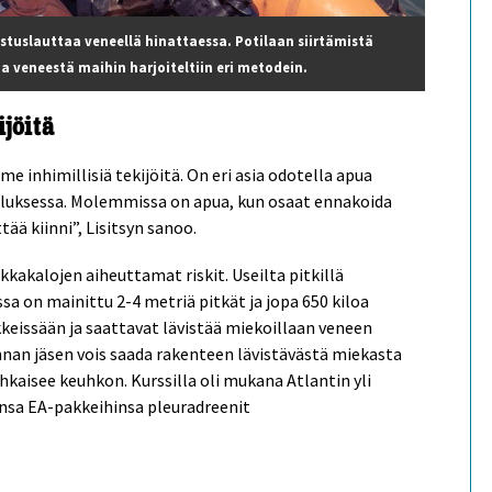
astuslauttaa veneellä hinattaessa. Potilaan siirtämistä
a veneestä maihin harjoiteltiin eri metodein.
ijöitä
e inhimillisiä tekijöitä. On eri asia odotella apua
luksessa. Molemmissa on apua, kun osaat ennakoida
tää kiinni”, Lisitsyn sanoo.
kakalojen aiheuttamat riskit. Useilta pitkillä
sa on mainittu 2-4 metriä pitkät ja jopa 650 kiloa
kkeissään ja saattavat lävistää miekoillaan veneen
nnan jäsen vois saada rakenteen lävistävästä miekasta
uhkaisee keuhkon. Kurssilla oli mukana Atlantin yli
ensa EA-pakkeihinsa pleuradreenit