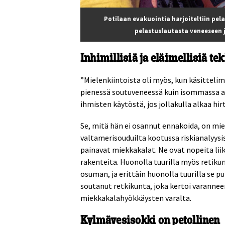
Potilaan evakuointia harjoiteltiin pel
pelastuslautasta veneeseen j
Inhimillisiä ja eläimellisiä tek
”Mielenkiintoista oli myös, kun käsittelimm
pienessä soutuveneessä kuin isommassa a
ihmisten käytöstä, jos jollakulla alkaa hirt
Se, mitä hän ei osannut ennakoida, on miek
valtamerisouduilta kootussa riskianalyysis
painavat miekkakalat. Ne ovat nopeita lii
rakenteita. Huonolla tuurilla myös retiku
osuman, ja erittäin huonolla tuurilla se p
soutanut retkikunta, joka kertoi varanne
miekkakalahyökkäysten varalta.
Kylmävesisokki on petollinen