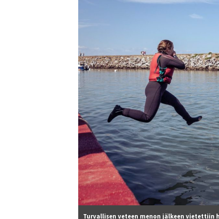
Turvallisen veteen menon jälkeen vietettiin h