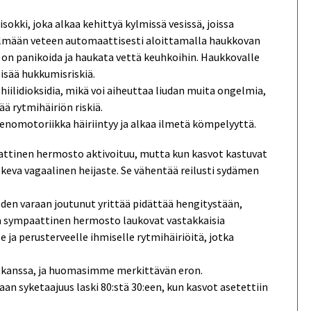
okki, joka alkaa kehittyä kylmissä vesissä, joissa
kylmään veteen automaattisesti aloittamalla haukkovan
on panikoida ja haukata vettä keuhkoihin. Haukkovalle
lisää hukkumisriskiä.
iilidioksidia, mikä voi aiheuttaa liudan muita ongelmia,
ä rytmihäiriön riskiä.
ienomotoriikka häiriintyy ja alkaa ilmetä kömpelyyttä.
attinen hermosto aktivoituu, mutta kun kasvot kastuvat
keva vagaalinen heijaste. Se vähentää reilusti sydämen
eden varaan joutunut yrittää pidättää hengitystään,
 sympaattinen hermosto laukovat vastakkaisia
e ja perusterveelle ihmiselle rytmihäiriöitä, jotka
n kanssa, ja huomasimme merkittävän eron.
n syketaajuus laski 80:stä 30:een, kun kasvot asetettiin