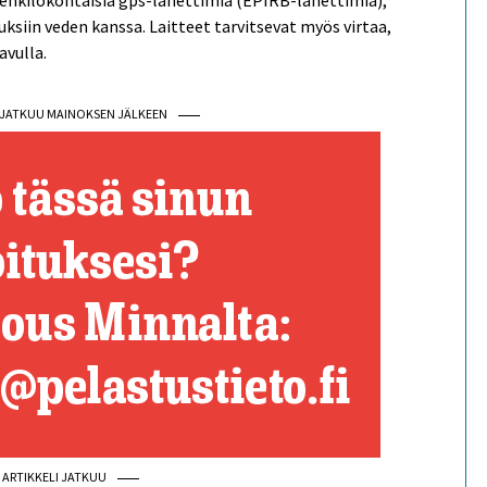
henkilökohtaisia gps-lähettimiä (EPIRB-lähettimiä),
uksiin veden kanssa. Laitteet tarvitsevat myös virtaa,
avulla.
I JATKUU MAINOKSEN JÄLKEEN
ARTIKKELI JATKUU