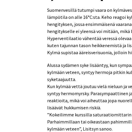
Suomenvesillä tutumpi vaara on kylmävesis
lämpötila on alle 16°C:sta. Keho reagoi 
hengityksen, jossa ensimmäisenä vaarana 
hengitykselle ei yleensä voi mitään, mikä 
Hyperventilaatio vähentää veressä olevaa h
kuten tajunnan tason heikkenemistä ja lisä
Kylmä supistaa ääreisverisuonia, jolloin h
Alussa sydämen syke lisääntyy, kun sympa
kylmään veteen, syntyy hermoja pitkin kul
syketaajuutta.
Kun kylmää vettä joutuu vielä nieluun ja v
syntyy hermomyrsky. Parasympaattinen ja
reaktioita, mikä voi aiheuttaa jopa nuorell
lisäävät hukkumisen riskiä.
”Kokeilimme kurssilla saturaatiomittari
Parhaimmillaan tai oikeastaan pahimmillaa
kylmään veteen”, Lisitsyn sanoo.