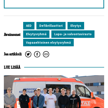
AED
Defibrillaattori
Elvytys
elvytysryhmä
Lupa- ja valvontavirasto
Avainsanat
vapaaehtoinen elvytysryhmä
Jaa artikkeli
LUE LISÄÄ