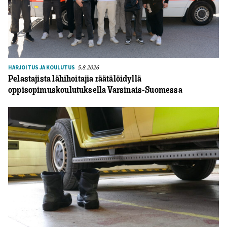
5.8.2026
HARJOITUS JA KOULUTUS
Pelastajista lähihoitajia räätälöidyllä
oppisopimuskoulutuksella Varsinais-Suomessa