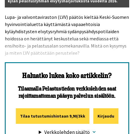
kylän pelastusryhmän elvytysharjoituksista vuodelta 2016.
Lupa- ja valvontaviraston (LVV) päätös kieltää Keski-Suomen
hyvinvointialuetta käyttämästä vapaaehtoisia
kyläyhdistysten elvytysryhmiä sydänpysähdyspotilaiden
hoidossa on herättänyt keskustelua sekä mediassa että
ensihoito- ja pelastusalan somekanavilla. Mistä on kysymys
ja miten LVV päätöstään perustelee?
Haluatko lukea koko artikkelin?
Tilaamalla Pelastustiedon verkkolehden saat
rajoittamattoman pääsyn palvelun sisältöön.
Tilaa tutustumishintaan 9,90/3kk
Kirjaudu
Verkkolehden sisältö