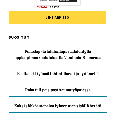
03/2026
17.6.2026
LEHTIARKISTO
SUOSITUT
Pelastajista lähihoitajia räätälöidyllä
oppisopimuskoulutuksella Varsinais-Suomessa
Reetta teki työnsä inhimillisesti ja sydämellä
Paha tuli pois posttraumatyöpajassa
Kaksi sähköautopaloa lyhyen ajan sisällä herätti