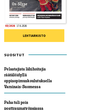
03/2026
17.6.2026
LEHTIARKISTO
SUOSITUT
Pelastajista lähihoitajia
räätälöidyllä
oppisopimuskoulutuksella
Varsinais-Suomessa
Paha tuli pois
posttraumatyöpajassa