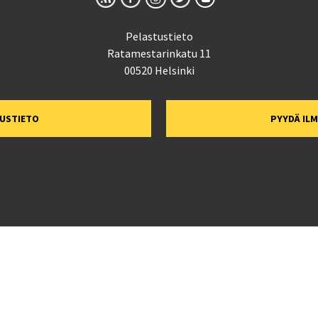
Pelastustieto
Ratamestarinkatu 11
00520 Helsinki
TUSTIETO
PYYDÄ IL