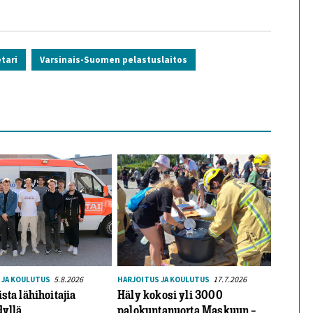
etari
Varsinais-Suomen pelastuslaitos
5.8.2026
17.7.2026
 JA KOULUTUS
HARJOITUS JA KOULUTUS
ista lähihoitajia
Häly kokosi yli 3000
dyllä
palokuntanuorta Maskuun –