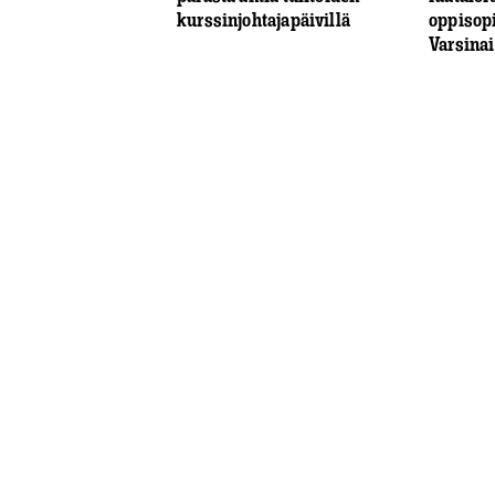
kurssinjohtajapäivillä
oppisop
Varsina