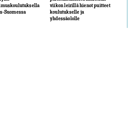
imuskoulutuksella
viikon leirillä hienot puitteet
is-Suomessa
koulutukselle ja
yhdessäololle