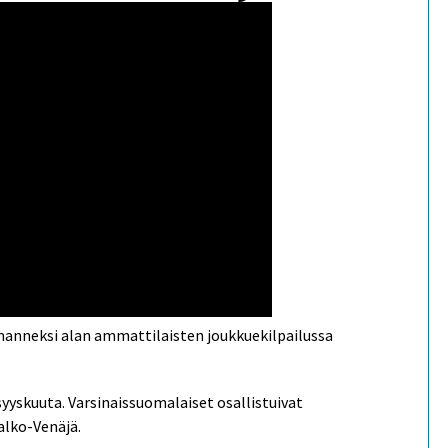
manneksi alan ammattilaisten joukkuekilpailussa
 syyskuuta. Varsinaissuomalaiset osallistuivat
Valko-Venäjä.