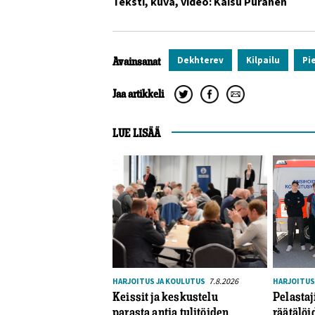
Teksti, kuva, video: Kaisu Puranen
Dekhterev
Kilpailu
Pi
Avainsanat
Jaa artikkeli
LUE LISÄÄ
7.8.2026
HARJOITUS JA KOULUTUS
HARJOITUS
Keissit ja keskustelu
Pelastaj
parasta antia tulitöiden
räätälöi