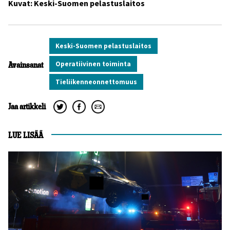
Kuvat: Keski-Suomen pelastuslaitos
Keski-Suomen pelastuslaitos
Operatiivinen toiminta
Avainsanat
Tieliikenneonnettomuus
Jaa artikkeli
LUE LISÄÄ