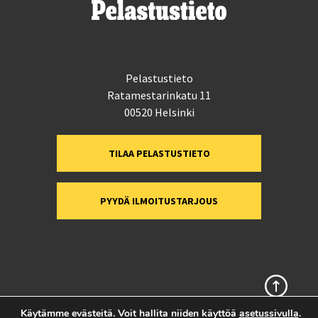
Pelastustieto
Ratamestarinkatu 11
00520 Helsinki
TILAA PELASTUSTIETO
PYYDÄ ILMOITUSTARJOUS
Sivun alkuun
Käytämme evästeitä. Voit hallita niiden käyttöä
asetussivulla
.