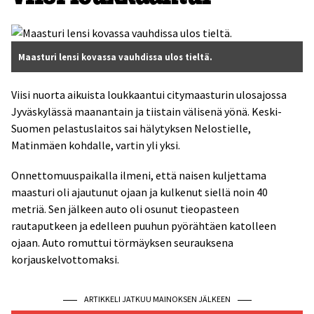
Maasturi lensi kovassa vauhdissa ulos tieltä.
Viisi nuorta aikuista loukkaantui citymaasturin ulosajossa
Jyväskylässä maanantain ja tiistain välisenä yönä. Keski-
Suomen pelastuslaitos sai hälytyksen Nelostielle,
Matinmäen kohdalle, vartin yli yksi.
Onnettomuuspaikalla ilmeni, että naisen kuljettama
maasturi oli ajautunut ojaan ja kulkenut siellä noin 40
metriä. Sen jälkeen auto oli osunut tieopasteen
rautaputkeen ja edelleen puuhun pyörähtäen katolleen
ojaan. Auto romuttui törmäyksen seurauksena
korjauskelvottomaksi.
ARTIKKELI JATKUU MAINOKSEN JÄLKEEN