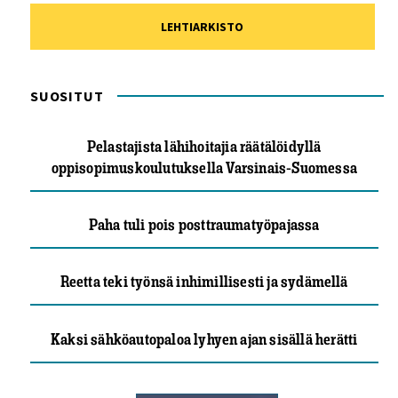
LEHTIARKISTO
SUOSITUT
Pelastajista lähihoitajia räätälöidyllä
oppisopimuskoulutuksella Varsinais-Suomessa
Paha tuli pois posttraumatyöpajassa
Reetta teki työnsä inhimillisesti ja sydämellä
Kaksi sähköautopaloa lyhyen ajan sisällä herätti