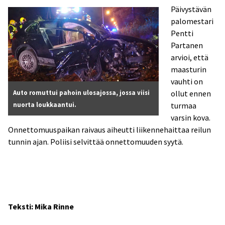
Päivystävän
palomestari
Pentti
Partanen
arvioi, että
maasturin
vauhti on
Auto romuttui pahoin ulosajossa, jossa viisi
ollut ennen
nuorta loukkaantui.
turmaa
varsin kova.
Onnettomuuspaikan raivaus aiheutti liikennehaittaa reilun
tunnin ajan. Poliisi selvittää onnettomuuden syytä.
Teksti: Mika Rinne