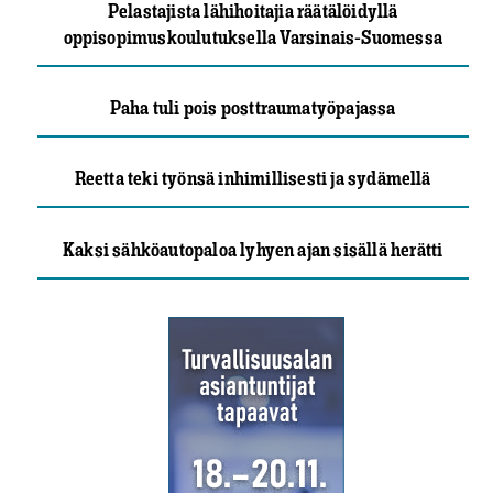
Pelastajista lähihoitajia räätälöidyllä
oppisopimuskoulutuksella Varsinais-Suomessa
Paha tuli pois posttraumatyöpajassa
Reetta teki työnsä inhimillisesti ja sydämellä
Kaksi sähköautopaloa lyhyen ajan sisällä herätti