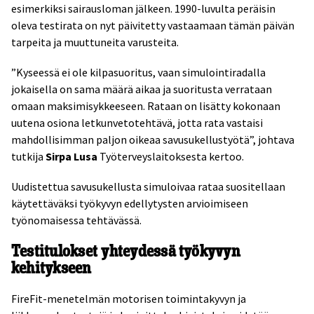
esimerkiksi sairausloman jälkeen. 1990-luvulta peräisin
oleva testirata on nyt päivitetty vastaamaan tämän päivän
tarpeita ja muuttuneita varusteita.
”Kyseessä ei ole kilpasuoritus, vaan simulointiradalla
jokaisella on sama määrä aikaa ja suoritusta verrataan
omaan maksimisykkeeseen. Rataan on lisätty kokonaan
uutena osiona letkunvetotehtävä, jotta rata vastaisi
mahdollisimman paljon oikeaa savusukellustyötä”, johtava
tutkija
Sirpa Lusa
Työterveyslaitoksesta kertoo.
Uudistettua savusukellusta simuloivaa rataa suositellaan
käytettäväksi työkyvyn edellytysten arvioimiseen
työnomaisessa tehtävässä.
Testitulokset yhteydessä työkyvyn
kehitykseen
FireFit-menetelmän motorisen toimintakyvyn ja