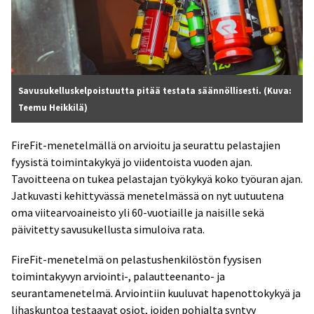
Savusukelluskelpoistuutta pitää testata säännöllisesti. (Kuva:
Teemu Heikkilä)
FireFit-menetelmällä on arvioitu ja seurattu pelastajien
fyysistä toimintakykyä jo viidentoista vuoden ajan.
Tavoitteena on tukea pelastajan työkykyä koko työuran ajan.
Jatkuvasti kehittyvässä menetelmässä on nyt uutuutena
oma viitearvoaineisto yli 60-vuotiaille ja naisille sekä
päivitetty savusukellusta simuloiva rata.
FireFit-menetelmä on pelastushenkilöstön fyysisen
toimintakyvyn arviointi-, palautteenanto- ja
seurantamenetelmä. Arviointiin kuuluvat hapenottokykyä ja
lihaskuntoa testaavat osiot, joiden pohjalta syntyy