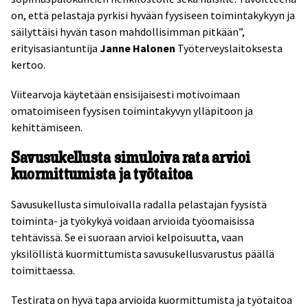
on, että pelastaja pyrkisi hyvään fyysiseen toimintakykyyn ja
säilyttäisi hyvän tason mahdollisimman pitkään”,
erityisasiantuntija
Janne Halonen
Työterveyslaitoksesta
kertoo.
Viitearvoja käytetään ensisijaisesti motivoimaan
omatoimiseen fyysisen toimintakyvyn ylläpitoon ja
kehittämiseen.
Savusukellusta simuloiva rata arvioi
kuormittumista ja työtaitoa
Savusukellusta simuloivalla radalla pelastajan fyysistä
toiminta- ja työkykyä voidaan arvioida työomaisissa
tehtävissä. Se ei suoraan arvioi kelpoisuutta, vaan
yksilöllistä kuormittumista savusukellusvarustus päällä
toimittaessa.
Testirata on hyvä tapa arvioida kuormittumista ja työtaitoa