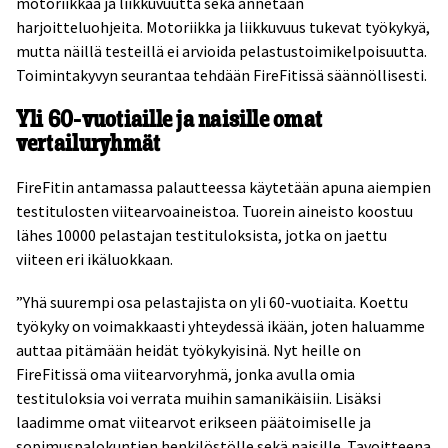
motoriikkaa ja liikkuvuutta sekä annetaan
harjoitteluohjeita. Motoriikka ja liikkuvuus tukevat työkykyä,
mutta näillä testeillä ei arvioida pelastustoimikelpoisuutta.
Toimintakyvyn seurantaa tehdään FireFitissä säännöllisesti.
Yli 60-vuotiaille ja naisille omat
vertailuryhmät
FireFitin antamassa palautteessa käytetään apuna aiempien
testitulosten viitearvoaineistoa. Tuorein aineisto koostuu
lähes 10000 pelastajan testituloksista, jotka on jaettu
viiteen eri ikäluokkaan.
”Yhä suurempi osa pelastajista on yli 60-vuotiaita. Koettu
työkyky on voimakkaasti yhteydessä ikään, joten haluamme
auttaa pitämään heidät työkykyisinä. Nyt heille on
FireFitissä oma viitearvoryhmä, jonka avulla omia
testituloksia voi verrata muihin samanikäisiin. Lisäksi
laadimme omat viitearvot erikseen päätoimiselle ja
sopimuspalokuntien henkilöstölle sekä naisille. Tavoitteena