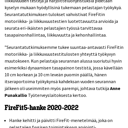
liikkuvuuden testejä ja harjoitteluohjeistuksia pidetään
kyselyn mukaan hyödyllisinä tukemaan pelastajan työkykyä.
Seurantatutkimuksen tulokset vahvistivat FireFitin
motoriikka- ja liikkuvuustestien luotettavuutta arvioida ja
seurata eri-ikäisten pelastajien työssä tarvittavaa
tasapainonhallintaa, liikkuvuutta ja kehonhallintaa.
”Seurantatutkimuksemme tukee suuntaa-antavasti FireFitin
motoriikka- ja liikkuvuustestitulosten yhteyttä työkyvyn
muutokseen. Kun pelastaja seurannan alussa suoriutui hyvin
esimerkiksi dynaamisen tasapainon testistä, jossa kävellään
10 cm korkean ja 10 cm leveän puomin päällä, hänen
itseraportoima työkykynsä kahdeksan vuoden seurannan
jälkeen oli useimmiten myös parempi, johtava tutkija
Anne
Punakallio
Työterveyslaitoksesta kertoo.
FireFit5-hanke 2020-2022
Hanke kehitti ja päivitti FireFit-menetelmää, joka on
pelastajien fyysisen toimintakyvyn arviointi-,