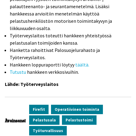
palautteenanto- ja seurantamenetelmä. Lisäksi
hankkeessa arvioitiin menetelmän käyttöä
pelastushenkilöstön motorisen toimintakyvyn ja
liikkuvuuden osalta.
Työterveyslaitos toteutti hankkeen yhteistyössä
pelastusalan toimijoiden kanssa.
Hanketta rahoittivat Palosuojelurahasto ja
Työterveyslaitos.
Hankkeen loppuraportti löytyy
täältä.
Tutustu
hankkeen verkkosivuihin.
Lähde: Työterveyslaitos
Firefit
Operatiivinen toiminta
Pelastusala
Pelastustoimi
Avainsanat
Työturvallisuus