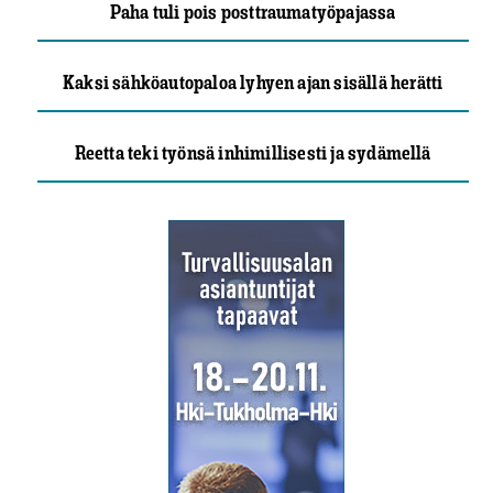
Paha tuli pois posttraumatyöpajassa
Kaksi sähköautopaloa lyhyen ajan sisällä herätti
Reetta teki työnsä inhimillisesti ja sydämellä