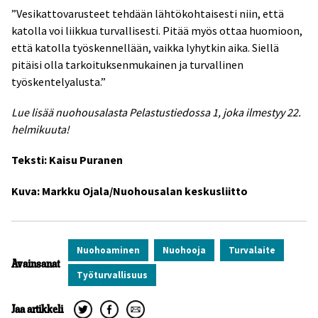
”Vesikattovarusteet tehdään lähtökohtaisesti niin, että
katolla voi liikkua turvallisesti. Pitää myös ottaa huomioon,
että katolla työskennellään, vaikka lyhytkin aika. Siellä
pitäisi olla tarkoituksenmukainen ja turvallinen
työskentelyalusta.”
Lue lisää nuohousalasta Pelastustiedossa 1, joka ilmestyy 22.
helmikuuta!
Teksti: Kaisu Puranen
Kuva: Markku Ojala/Nuohousalan keskusliitto
Nuohoaminen
Nuohooja
Turvalaite
Avainsanat
Työturvallisuus
Jaa artikkeli