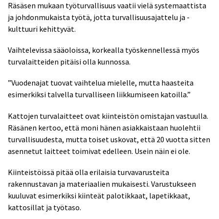
Räsäsen mukaan työturvallisuus vaatii vielä systemaattista
ja johdonmukaista työtä, jotta turvallisuusajattelu ja -
kulttuuri kehittyvät.
Vaihtelevissa sääoloissa, korkealla työskennellessä myös
turvalaitteiden pitäisi olla kunnossa.
”Vuodenajat tuovat vaihtelua mielelle, mutta haasteita
esimerkiksi talvella turvalliseen liikkumiseen katoilla.”
Kattojen turvalaitteet ovat kiinteistön omistajan vastuulla.
Räsänen kertoo, että moni hänen asiakkaistaan huolehtii
turvallisuudesta, mutta toiset uskovat, että 20 vuotta sitten
asennetut laitteet toimivat edelleen. Usein näin ei ole.
Kiinteistöissä pitää olla erilaisia turvavarusteita
rakennustavan ja materiaalien mukaisesti. Varustukseen
kuuluvat esimerkiksi kiinteät palotikkaat, lapetikkaat,
kattosillat ja työtaso.