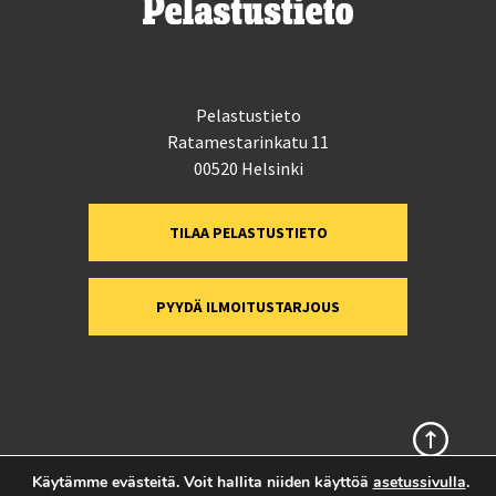
Pelastustieto
Ratamestarinkatu 11
00520 Helsinki
TILAA PELASTUSTIETO
PYYDÄ ILMOITUSTARJOUS
Sivun alkuun
Käytämme evästeitä. Voit hallita niiden käyttöä
asetussivulla
.