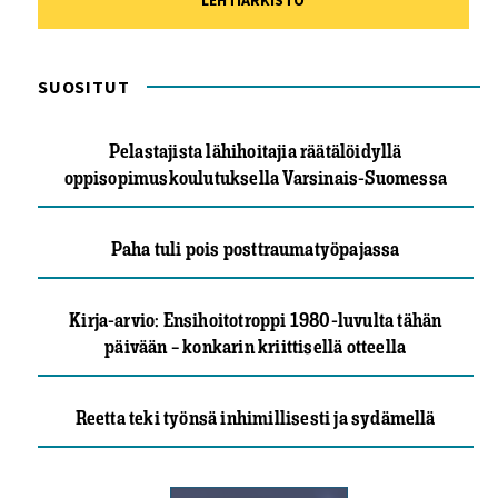
LEHTIARKISTO
SUOSITUT
Pelastajista lähihoitajia räätälöidyllä
oppisopimuskoulutuksella Varsinais-Suomessa
Paha tuli pois posttraumatyöpajassa
Kirja-arvio: Ensihoitotroppi 1980-luvulta tähän
päivään – konkarin kriittisellä otteella
Reetta teki työnsä inhimillisesti ja sydämellä