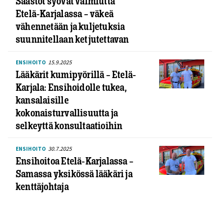
Säästöt syövät valmiutta
Etelä-Karjalassa – väkeä
vähennetään ja kuljetuksia
suunnitellaan ketjutettavan
15.9.2025
ENSIHOITO
Lääkärit kumipyörillä – Etelä-
Karjala: Ensihoidolle tukea,
kansalaisille
kokonaisturvallisuutta ja
selkeyttä konsultaatioihin
30.7.2025
ENSIHOITO
Ensihoitoa Etelä-Karjalassa –
Samassa yksikössä lääkäri ja
kenttäjohtaja