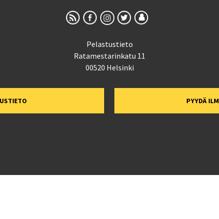
Pelastustieto
Ratamestarinkatu 11
00520 Helsinki
TUSTIETO
PYYDÄ IL