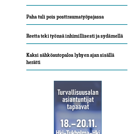
Paha tuli pois posttraumatyöpajassa
Reetta teki työnsä inhimillisesti ja sydämellä
Kaksi sähköautopaloa lyhyen ajan sisällä
herätti