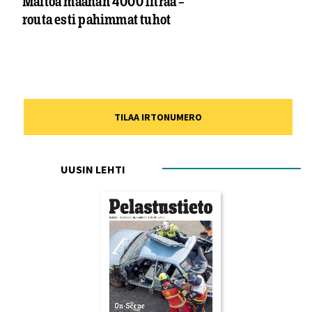
Maitoa maahan 4000 litraa –
routa esti pahimmat tuhot
TILAA IRTONUMERO
UUSIN LEHTI