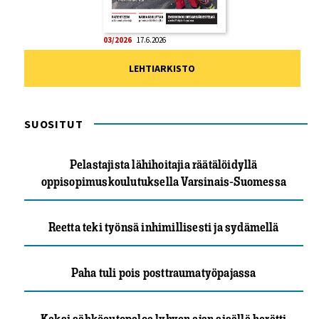
03/2026
17.6.2026
LEHTIARKISTO
SUOSITUT
Pelastajista lähihoitajia räätälöidyllä
oppisopimuskoulutuksella Varsinais-Suomessa
Reetta teki työnsä inhimillisesti ja sydämellä
Paha tuli pois posttraumatyöpajassa
Kaksi sähköautopaloa lyhyen ajan sisällä herätti