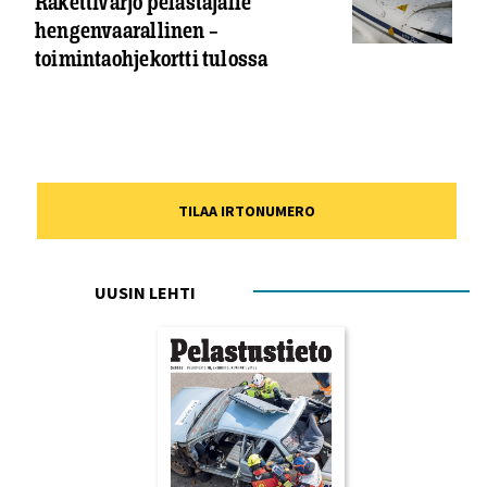
Rakettivarjo pelastajalle
hengenvaarallinen –
toimintaohjekortti tulossa
TILAA IRTONUMERO
UUSIN LEHTI