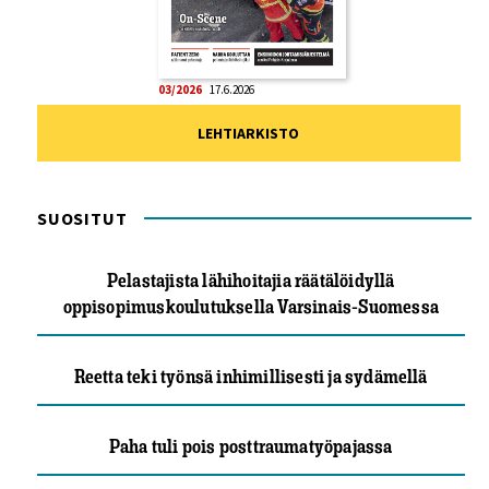
03/2026
17.6.2026
LEHTIARKISTO
SUOSITUT
Pelastajista lähihoitajia räätälöidyllä
oppisopimuskoulutuksella Varsinais-Suomessa
Reetta teki työnsä inhimillisesti ja sydämellä
Paha tuli pois posttraumatyöpajassa