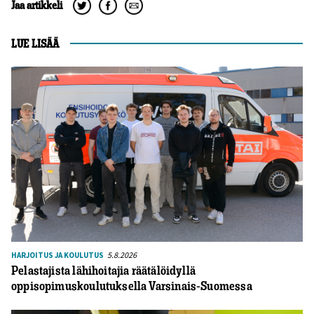
Jaa artikkeli
LUE LISÄÄ
5.8.2026
HARJOITUS JA KOULUTUS
Pelastajista lähihoitajia räätälöidyllä
oppisopimuskoulutuksella Varsinais-Suomessa