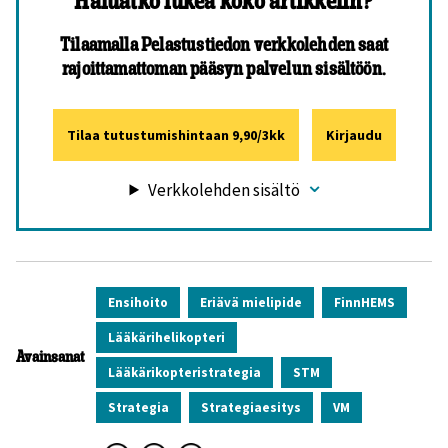
Haluatko lukea koko artikkelin?
Tilaamalla Pelastustiedon verkkolehden saat
rajoittamattoman pääsyn palvelun sisältöön.
Tilaa tutustumishintaan 9,90/3kk
Kirjaudu
Verkkolehden sisältö
Ensihoito
eriävä mielipide
FinnHEMS
Lääkärihelikopteri
Avainsanat
lääkärikopteristrategia
STM
Strategia
strategiaesitys
VM