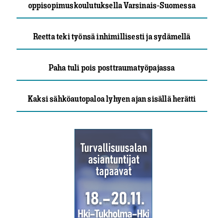
oppisopimuskoulutuksella Varsinais-Suomessa
Reetta teki työnsä inhimillisesti ja sydämellä
Paha tuli pois posttraumatyöpajassa
Kaksi sähköautopaloa lyhyen ajan sisällä herätti