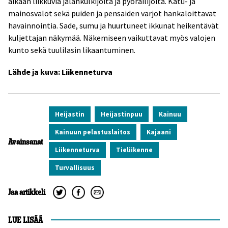
aikaan liikkuvia jalankulkijoita ja pyöräilijöitä. Katu- ja
mainosvalot sekä puiden ja pensaiden varjot hankaloittavat
havainnointia. Sade, sumu ja huurtuneet ikkunat heikentävät
kuljettajan näkymää. Näkemiseen vaikuttavat myös valojen
kunto sekä tuulilasin likaantuminen.
Lähde ja kuva: Liikenneturva
Heijastin
Heijastinpuu
Kainuu
Kainuun pelastuslaitos
Kajaani
Avainsanat
Liikenneturva
Tieliikenne
turvallisuus
Jaa artikkeli
LUE LISÄÄ