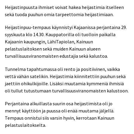
Heijastinpuusta ihmiset voivat hakea heijastimia itselleen
sekä tuoda puuhun omia tarpeettomia heijastimiaan.
Heijastinpuu-tempaus käynnistyi Kajaanissa perjantaina 29.
syyskuuta klo 14.30. Kauppatorilla oli tuolloin paikalla
Kajaanin kaupungin, LähiTapiolan, Kainuun
pelastuslaitoksen sekä muiden Kainuun alueen
turvallisuusviranomaisten edustajia sekä kalustoa.
Tunnelma tapahtumassa oli rento ja positiivinen, vaikka
vettä vähän satelikin. Heijastimia kiinnitettiin puuhun sekä
jaettiin ohikulkijoille. Lisäksi muutamia kymmeniä ihmisiä
oli tullut tutustumaan turvallisuusviranomaisten kalustoon.
Perjantaina alkuillasta suurin osa heijastimista oli jo
mennyt käyttöön ja puussa oli enää muutama jäljellä.
Tempaus onnistui siis varsin hyvin, kerrotaan Kainuun
pelastuslaitokselta.