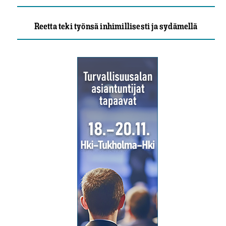
Reetta teki työnsä inhimillisesti ja sydämellä