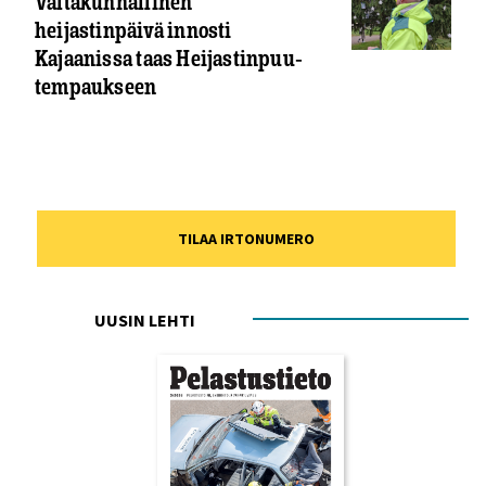
Valtakunnallinen
heijastinpäivä innosti
Kajaanissa taas Heijastinpuu-
tempaukseen
TILAA IRTONUMERO
UUSIN LEHTI