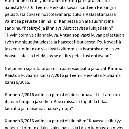
Kolmanneksi tuli yhden äänen erolla ja 16 prosentilla
äänistä 8/2016. Teemu Heikkilä kuvasi kanteen Helsingin
pelastuslaitoksen nostolavaharjoituksia Kalasatamassa.
Valintaa perusteltiin näin: ”Kannessa on ala suurimpina
sanoina. Yhteistyö ja jännitys. Aistittavissa lukijallekin.”
”Hyvin toimiva tilannekuva. Antaa sopivasti kuvaa pelastajan
työn monipuolisuudesta ja haasteellisuudesta. Ps. Köydellä
laskeutuminen on yksi lystikkäimmistä hommista mitä voi
housut jalassa tehdä, jos se ei liity pelastustehtävään.”
Neljännen sijan 15 prosentin ääniosuuksilla jakoivat Kimmo
Kaiston kuvaama kansi 7/2016 ja Teemu Heikkilän kuvaama
kansi 6/2016.
Kannen 7/2016 valintaa perusteltiin seuraavasti: ”Tämä on
ihanan lempeä ja selkeä. Kuva missä ei tapahdu liikaa
kerralla ja maisemat napakymppi.”
Kannen 6/2016 valintaa perusteltiin näin: ”Kuvassa esiintyy
pelastustoimen eduksi kaksi naista ja täten kannustaa myös