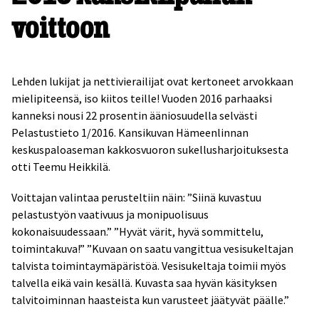
voittoon
Lehden lukijat ja nettivierailijat ovat kertoneet arvokkaan
mielipiteensä, iso kiitos teille! Vuoden 2016 parhaaksi
kanneksi nousi 22 prosentin ääniosuudella selvästi
Pelastustieto 1/2016. Kansikuvan Hämeenlinnan
keskuspaloaseman kakkosvuoron sukellusharjoituksesta
otti Teemu Heikkilä.
Voittajan valintaa perusteltiin näin: ”Siinä kuvastuu
pelastustyön vaativuus ja monipuolisuus
kokonaisuudessaan.” ”Hyvät värit, hyvä sommittelu,
toimintakuva!” ”Kuvaan on saatu vangittua vesisukeltajan
talvista toimintaymäpäristöä. Vesisukeltaja toimii myös
talvella eikä vain kesällä. Kuvasta saa hyvän käsityksen
talvitoiminnan haasteista kun varusteet jäätyvät päälle.”