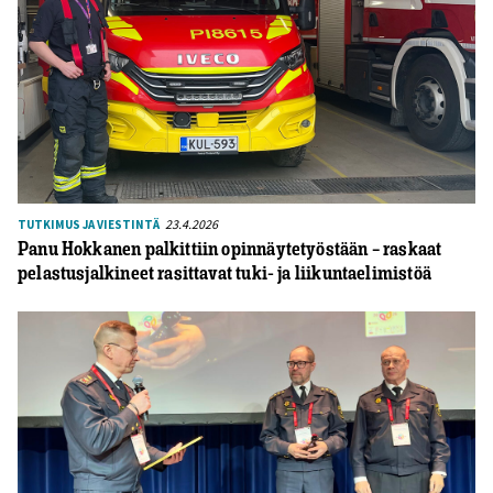
23.4.2026
TUTKIMUS JA VIESTINTÄ
Panu Hokkanen palkittiin opinnäytetyöstään – raskaat
pelastusjalkineet rasittavat tuki- ja liikuntaelimistöä