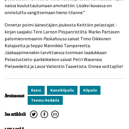
naisia kouluttautumaan ammattiin. Lisäksi kuvassa on
onnistuttu vangitsemaan hieno tilanne.”
Onnetar poimi äänestäjien joukosta Keittiön pelastajat -
kirjan saajaksi Tero Larnon Piispanristiltä. Marko Partasen
palomiesromaanin
Paskahousu
saivat Timo Oikkonen
Kalajoelta ja Seppo Männikkö Tampereelta.
Jääkaapimenakin tarvittaessa toimivan laadukkaan
Pelastustieto-parkkikiekon saivat Petri Wasenius
Pielavedeltä ja Lasse Vallentin Taavetista. Onnea voittajille!
Kansi
Kansikilpailu
Kilpailu
Avainsanat
Teemu Heikkilä
Jaa artikkeli