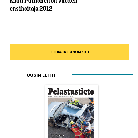
Matti Purhonen on Vuoden
ensihoitaja 2012
TILAA IRTONUMERO
UUSIN LEHTI