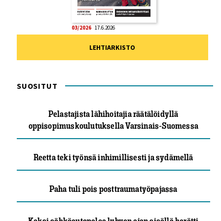
03/2026
17.6.2026
LEHTIARKISTO
SUOSITUT
Pelastajista lähihoitajia räätälöidyllä
oppisopimuskoulutuksella Varsinais-Suomessa
Reetta teki työnsä inhimillisesti ja sydämellä
Paha tuli pois posttraumatyöpajassa
Kaksi sähköautopaloa lyhyen ajan sisällä herätti