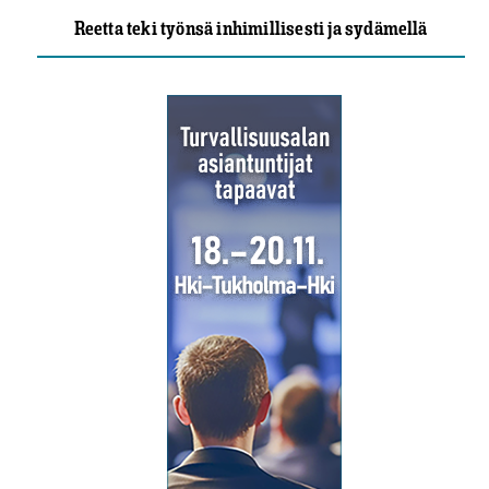
Reetta teki työnsä inhimillisesti ja sydämellä