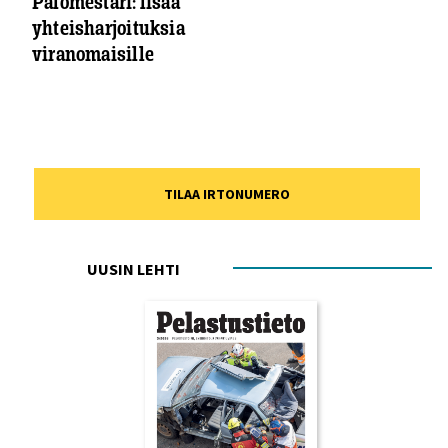
Palomestari: lisää
yhteisharjoituksia
viranomaisille
TILAA IRTONUMERO
UUSIN LEHTI