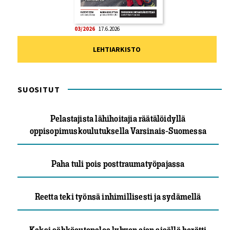
03/2026
17.6.2026
LEHTIARKISTO
SUOSITUT
Pelastajista lähihoitajia räätälöidyllä
oppisopimuskoulutuksella Varsinais-Suomessa
Paha tuli pois posttraumatyöpajassa
Reetta teki työnsä inhimillisesti ja sydämellä
Kaksi sähköautopaloa lyhyen ajan sisällä herätti