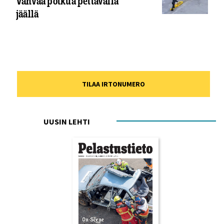
Vahvaa potkua pettävällä
jäällä
TILAA IRTONUMERO
UUSIN LEHTI