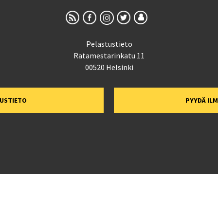
Pelastustieto
Ratamestarinkatu 11
00520 Helsinki
TUSTIETO
PYYDÄ IL