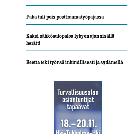
Paha tuli pois posttraumatyöpajassa
Kaksi sähköautopaloa lyhyen ajan sisällä
herätti
Reetta teki työnsä inhimillisesti ja sydämellä