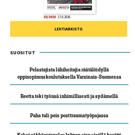
03/2026
17.6.2026
LEHTIARKISTO
SUOSITUT
Pelastajista lähihoitajia räätälöidyllä
oppisopimuskoulutuksella Varsinais-Suomessa
Reetta teki työnsä inhimillisesti ja sydämellä
Paha tuli pois posttraumatyöpajassa
Kaksi sähköautopaloa lyhyen ajan sisällä herätti