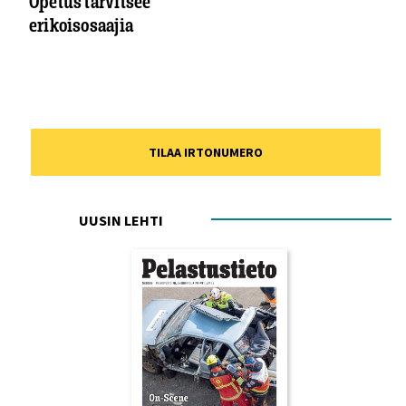
Opetus tarvitsee
erikoisosaajia
TILAA IRTONUMERO
UUSIN LEHTI