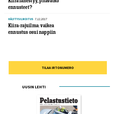
Kiira lähestyy, pitävätkö
ennusteet?
7.12.2017
HÄLYTYSILMOITUS
Kiira-rajuilma: vaikea
ennustus osui nappiin
TILAA IRTONUMERO
UUSIN LEHTI