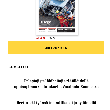
03/2026
17.6.2026
LEHTIARKISTO
SUOSITUT
Pelastajista lähihoitajia räätälöidyllä
oppisopimuskoulutuksella Varsinais-Suomessa
Reetta teki työnsä inhimillisesti ja sydämellä