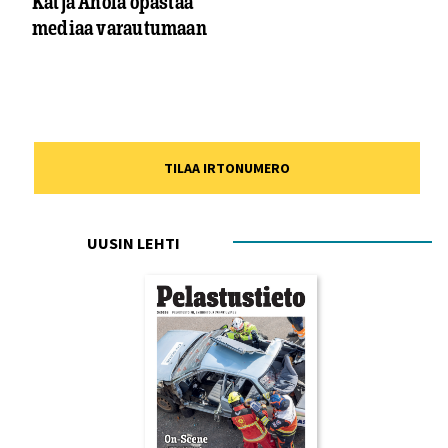
Katja Ahola opastaa
mediaa varautumaan
TILAA IRTONUMERO
UUSIN LEHTI