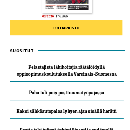
03/2026
17.6.2026
LEHTIARKISTO
SUOSITUT
Pelastajista lähihoitajia räätälöidyllä
oppisopimuskoulutuksella Varsinais-Suomessa
Paha tuli pois posttraumatyöpajassa
Kaksi sähköautopaloa lyhyen ajan sisällä herätti
Reetta teki työnsä inhimillisesti ja sydämellä