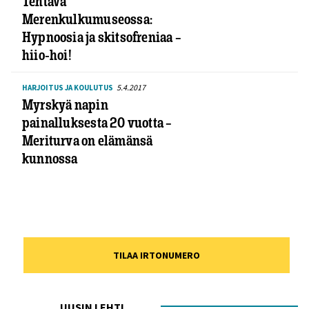
Tehtävä
Merenkulkumuseossa:
Hypnoosia ja skitsofreniaa –
hiio-hoi!
5.4.2017
HARJOITUS JA KOULUTUS
Myrskyä napin
painalluksesta 20 vuotta –
Meriturva on elämänsä
kunnossa
TILAA IRTONUMERO
UUSIN LEHTI