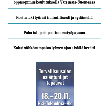
oppisopimuskoulutuksella Varsinais-Suomessa
Reetta teki työnsä inhimillisesti ja sydämellä
Paha tuli pois posttraumatyöpajassa
Kaksi sähköautopaloa lyhyen ajan sisällä herätti