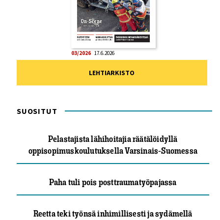
03/2026
17.6.2026
LEHTIARKISTO
SUOSITUT
Pelastajista lähihoitajia räätälöidyllä
oppisopimuskoulutuksella Varsinais-Suomessa
Paha tuli pois posttraumatyöpajassa
Reetta teki työnsä inhimillisesti ja sydämellä