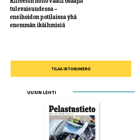
Kiireetön hoito vaatii osaajia
tulevaisuudessa —
ensihoidon potilaissa yhä
enemmän ikäihmisiä
TILAA IRTONUMERO
UUSIN LEHTI