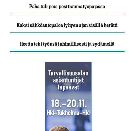
Paha tuli pois posttraumatyöpajassa
Kaksi sähköautopaloa lyhyen ajan sisällä herätti
Reetta teki työnsä inhimillisesti ja sydämellä