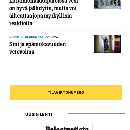
Litiumioniakkupaloissa vesi
on hyvä jäähdytin, mutta voi
aiheuttaa jopa myrkyllisiä
reaktioita
22.5.2018
SOPIMUSPALOKUNNAT
Sini ja epämukavuuden
vetovoima
TILAA IRTONUMERO
UUSIN LEHTI