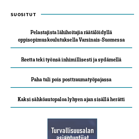
SUOSITUT
Pelastajista lähihoitajia räätälöidyllä
oppisopimuskoulutuksella Varsinais-Suomessa
Reetta teki työnsä inhimillisesti ja sydämellä
Paha tuli pois posttraumatyöpajassa
Kaksi sähköautopaloa lyhyen ajan sisällä herätti