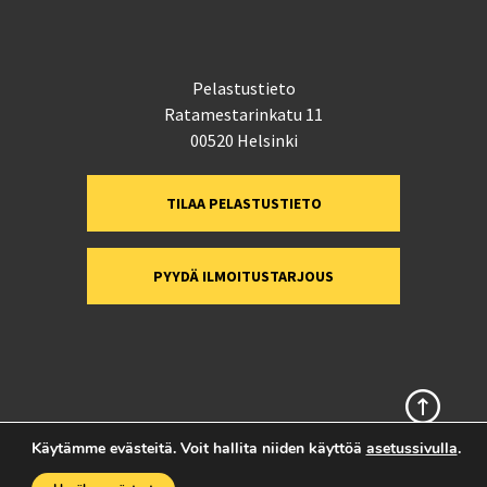
Pelastustieto
Ratamestarinkatu 11
00520 Helsinki
TILAA PELASTUSTIETO
PYYDÄ ILMOITUSTARJOUS
Sivun alkuun
Käytämme evästeitä. Voit hallita niiden käyttöä
asetussivulla
.