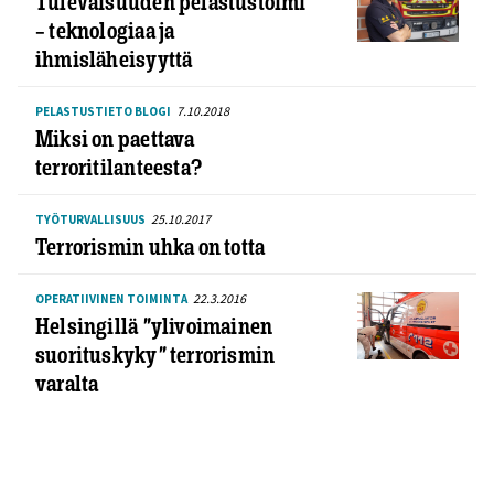
Tulevaisuuden pelastustoimi
– teknologiaa ja
ihmisläheisyyttä
7.10.2018
PELASTUSTIETO BLOGI
Miksi on paettava
terroritilanteesta?
25.10.2017
TYÖTURVALLISUUS
Terrorismin uhka on totta
22.3.2016
OPERATIIVINEN TOIMINTA
Helsingillä ”ylivoimainen
suorituskyky” terrorismin
varalta