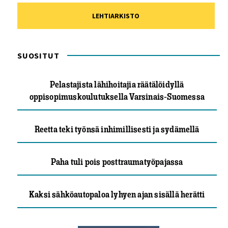
LEHTIARKISTO
SUOSITUT
Pelastajista lähihoitajia räätälöidyllä
oppisopimuskoulutuksella Varsinais-Suomessa
Reetta teki työnsä inhimillisesti ja sydämellä
Paha tuli pois posttraumatyöpajassa
Kaksi sähköautopaloa lyhyen ajan sisällä herätti