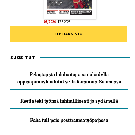
03/2026
17.6.2026
LEHTIARKISTO
SUOSITUT
Pelastajista lähihoitajia räätälöidyllä
oppisopimuskoulutuksella Varsinais-Suomessa
Reetta teki työnsä inhimillisesti ja sydämellä
Paha tuli pois posttraumatyöpajassa