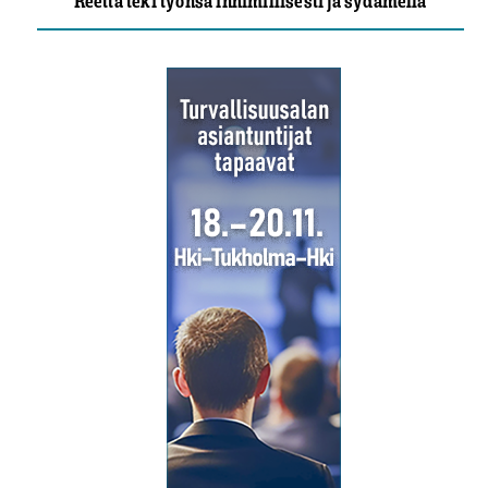
Reetta teki työnsä inhimillisesti ja sydämellä