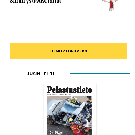
Sinun ystäväsi minä
TILAA IRTONUMERO
UUSIN LEHTI