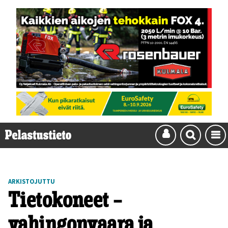
ARKISTOJUTTU
Tietokoneet –
vahingonvaara ja