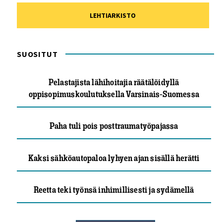
LEHTIARKISTO
SUOSITUT
Pelastajista lähihoitajia räätälöidyllä
oppisopimuskoulutuksella Varsinais-Suomessa
Paha tuli pois posttraumatyöpajassa
Kaksi sähköautopaloa lyhyen ajan sisällä herätti
Reetta teki työnsä inhimillisesti ja sydämellä