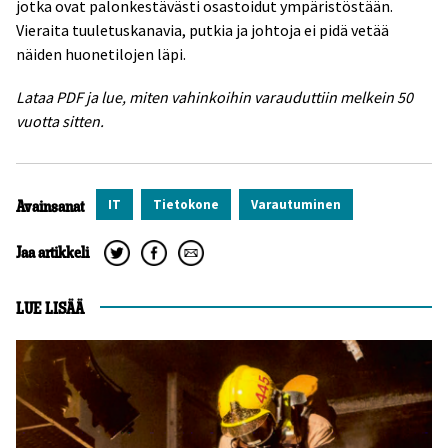
jotka ovat palonkestävästi osastoidut ympäristöstään.
Vieraita tuuletuskanavia, putkia ja johtoja ei pidä vetää
näiden huonetilojen läpi.
Lataa PDF ja lue, miten vahinkoihin varauduttiin melkein 50
vuotta sitten.
IT
Tietokone
Varautuminen
Avainsanat
Jaa artikkeli
LUE LISÄÄ