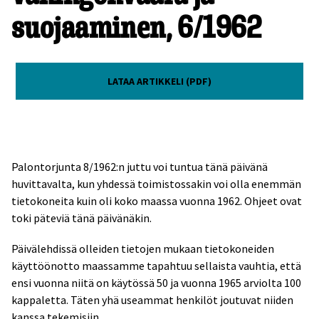
suojaaminen, 6/1962
LATAA ARTIKKELI (PDF)
Palontorjunta 8/1962:n juttu voi tuntua tänä päivänä
huvittavalta, kun yhdessä toimistossakin voi olla enemmän
tietokoneita kuin oli koko maassa vuonna 1962. Ohjeet ovat
toki päteviä tänä päivänäkin.
Päivälehdissä olleiden tietojen mukaan tietokoneiden
käyttöönotto maassamme tapahtuu sellaista vauhtia, että
ensi vuonna niitä on käytössä 50 ja vuonna 1965 arviolta 100
kappaletta. Täten yhä useammat henkilöt joutuvat niiden
kanssa tekemisiin.