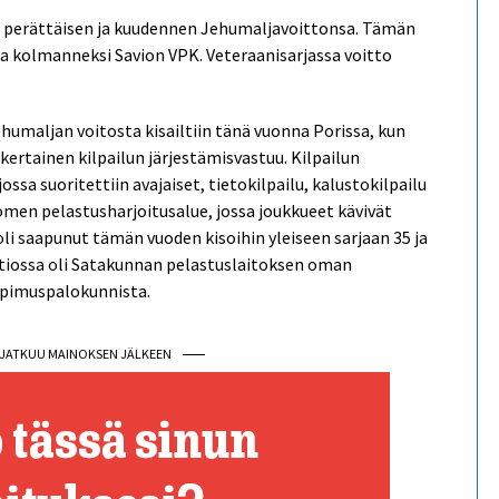
 perättäisen ja kuudennen Jehumaljavoittonsa. Tämän
 ja kolmanneksi Savion VPK. Veteraanisarjassa voitto
umaljan voitosta kisailtiin tänä vuonna Porissa, kun
ertainen kilpailun järjestämisvastuu. Kilpailun
ossa suoritettiin avajaiset, tietokilpailu, kalustokilpailu
uomen pelastusharjoitusalue, jossa joukkueet kävivät
li saapunut tämän vuoden kisoihin yleiseen sarjaan 35 ja
aatiossa oli Satakunnan pelastuslaitoksen oman
sopimuspalokunnista.
I JATKUU MAINOKSEN JÄLKEEN