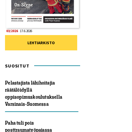
03/2026
17.6.2026
LEHTIARKISTO
SUOSITUT
Pelastajista lähihoitajia
räätälöidyllä
oppisopimuskoulutuksella
Varsinais-Suomessa
Paha tuli pois
posttraumatyöpajassa