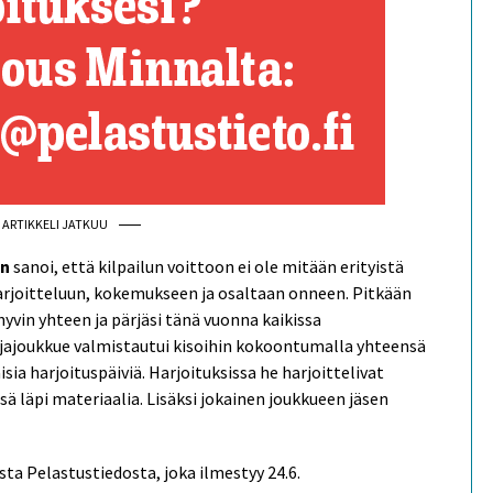
ARTIKKELI JATKUU
en
sanoi, että kilpailun voittoon ei ole mitään erityistä
harjoitteluun, kokemukseen ja osaltaan onneen. Pitkään
yvin yhteen ja pärjäsi tänä vuonna kaikissa
maljajoukkue valmistautui kisoihin kokoontumalla yhteensä
sia harjoituspäiviä. Harjoituksissa he harjoittelivat
ä läpi materiaalia. Lisäksi jokainen joukkueen jäsen
ta Pelastustiedosta, joka ilmestyy 24.6.