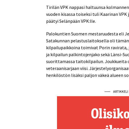
Tirilän VPK nappasi haltuunsa kolmannen
vuoden kisassa toiseksi tuli Kaarinan VPK
päätyi Selänpään VPK:lle.
Palokuntien Suomen mestaruudesta eli Jeh
Satakunnan pelastuslaitoksella oli tämänk
kilpailupaikkoina toimivat Porin ravirata, j
ja kilpailun palkintojenjako sekä Länsi-S
suorittamassa taitokilpailun. Joukkueita o
veteraanisarjaan viisi. Järjestelyorganis
henkilöstön lisäksi paljon väkeä alueen 
ARTIKKEL