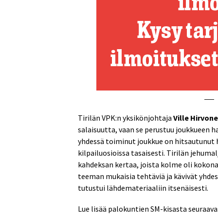
Tirilän VPK:n yksikönjohtaja
Ville Hirvon
salaisuutta, vaan se perustuu joukkueen 
yhdessä toiminut joukkue on hitsautunut h
kilpailuosioissa tasaisesti. Tirilän jehu
kahdeksan kertaa, joista kolme oli kokonai
teeman mukaisia tehtäviä ja kävivät yhdess
tutustui lähdemateriaaliin itsenäisesti.
Lue lisää palokuntien SM-kisasta seuraavas