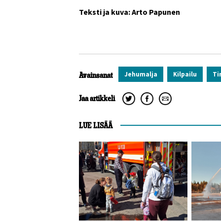
Teksti ja kuva: Arto Papunen
Jehumalja
Kilpailu
T
Avainsanat
Jaa artikkeli
LUE LISÄÄ