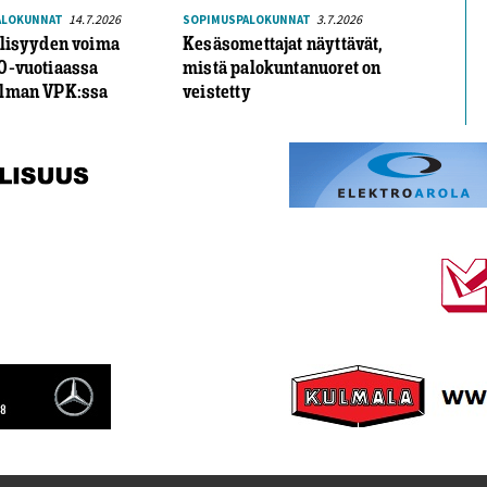
14.7.2026
3.7.2026
ALOKUNNAT
SOPIMUSPALOKUNNAT
llisyyden voima
Kesäsomettajat näyttävät,
0-vuotiaassa
mistä palokuntanuoret on
lman VPK:ssa
veistetty