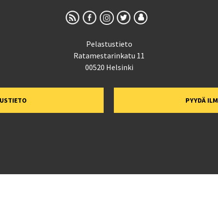
Pelastustieto
Ratamestarinkatu 11
00520 Helsinki
TUSTIETO
PYYDÄ IL