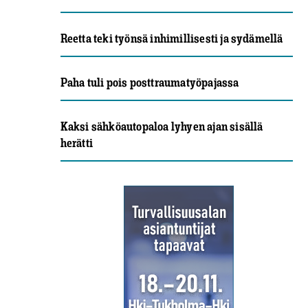
Reetta teki työnsä inhimillisesti ja sydämellä
Paha tuli pois posttraumatyöpajassa
Kaksi sähköautopaloa lyhyen ajan sisällä
herätti