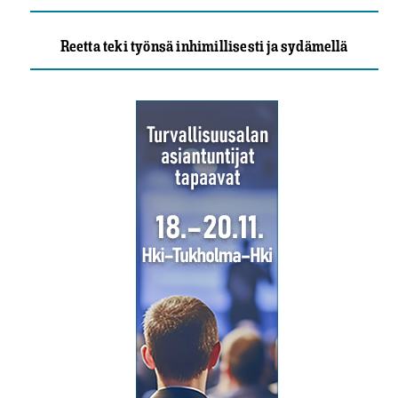
Reetta teki työnsä inhimillisesti ja sydämellä