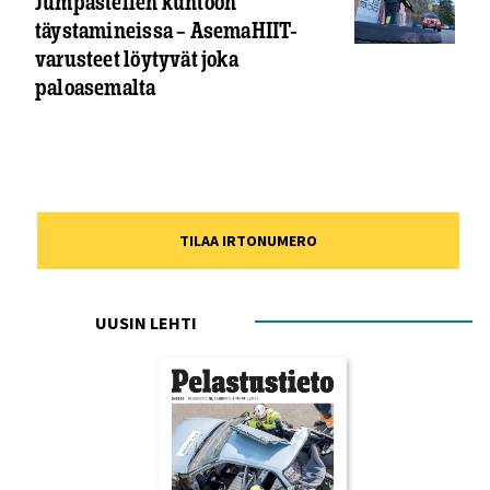
Jumpastellen kuntoon
täystamineissa – AsemaHIIT-
varusteet löytyvät joka
paloasemalta
TILAA IRTONUMERO
UUSIN LEHTI