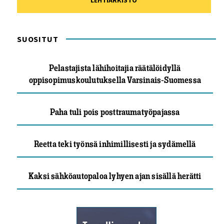
LEHTIARKISTO
SUOSITUT
Pelastajista lähihoitajia räätälöidyllä
oppisopimuskoulutuksella Varsinais-Suomessa
Paha tuli pois posttraumatyöpajassa
Reetta teki työnsä inhimillisesti ja sydämellä
Kaksi sähköautopaloa lyhyen ajan sisällä herätti