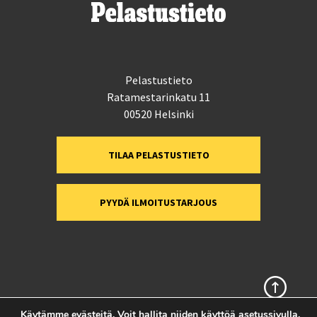
Pelastustieto
Ratamestarinkatu 11
00520 Helsinki
TILAA PELASTUSTIETO
PYYDÄ ILMOITUSTARJOUS
Sivun alkuun
Käytämme evästeitä. Voit hallita niiden käyttöä
asetussivulla
.