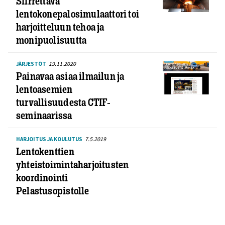
Siirrettävä
lentokonepalosimulaattori toi
harjoitteluun tehoa ja
monipuolisuutta
19.11.2020
JÄRJESTÖT
Painavaa asiaa ilmailun ja
lentoasemien
turvallisuudesta CTIF-
seminaarissa
7.5.2019
HARJOITUS JA KOULUTUS
Lentokenttien
yhteistoimintaharjoitusten
koordinointi
Pelastusopistolle