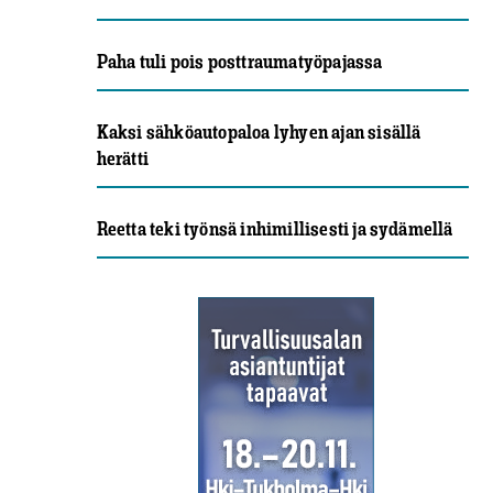
Paha tuli pois posttraumatyöpajassa
Kaksi sähköautopaloa lyhyen ajan sisällä
herätti
Reetta teki työnsä inhimillisesti ja sydämellä