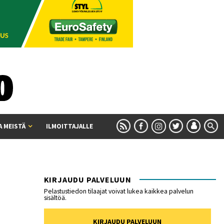
A MEISTÄ
ILMOITTAJALLE
KIRJAUDU PALVELUUN
Pelastustiedon tilaajat voivat lukea kaikkea palvelun
sisältöä.
KIRJAUDU PALVELUUN