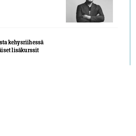
usta kehysriihessä
set lisäkurssit