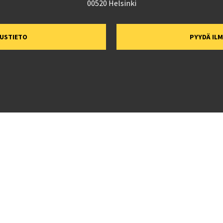
00520 Helsinki
TUSTIETO
PYYDÄ IL