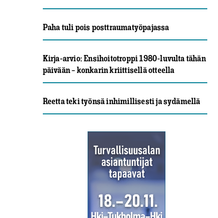
Paha tuli pois posttraumatyöpajassa
Kirja-arvio: Ensihoitotroppi 1980-luvulta tähän
päivään – konkarin kriittisellä otteella
Reetta teki työnsä inhimillisesti ja sydämellä