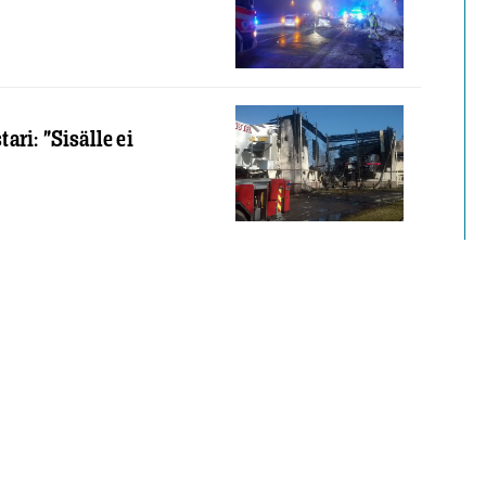
ri: ”Sisälle ei