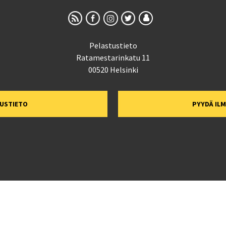
Pelastustieto
Ratamestarinkatu 11
00520 Helsinki
TUSTIETO
PYYDÄ IL