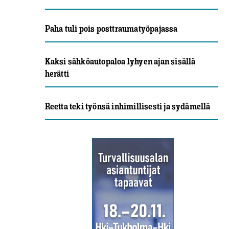
Paha tuli pois posttraumatyöpajassa
Kaksi sähköautopaloa lyhyen ajan sisällä
herätti
Reetta teki työnsä inhimillisesti ja sydämellä