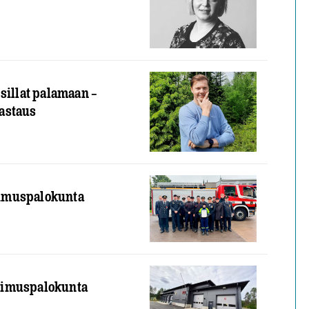
sillat palamaan –
astaus
imuspalokunta
pimuspalokunta