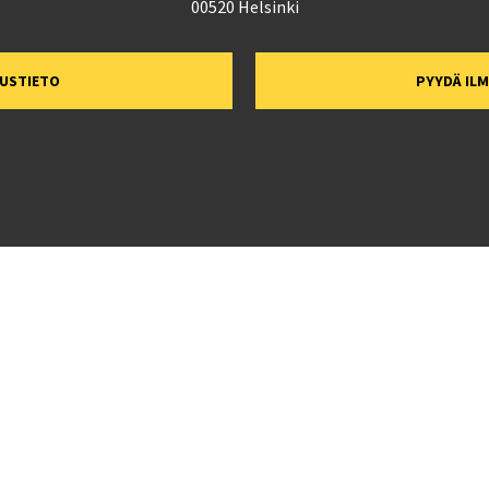
00520 Helsinki
TUSTIETO
PYYDÄ IL