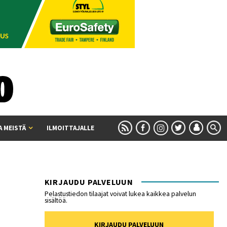
A MEISTÄ
ILMOITTAJALLE
KIRJAUDU PALVELUUN
Pelastustiedon tilaajat voivat lukea kaikkea palvelun
sisältöä.
KIRJAUDU PALVELUUN