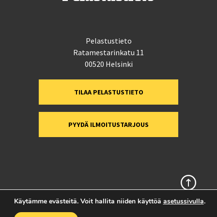
Pelastustieto
Ratamestarinkatu 11
00520 Helsinki
TILAA PELASTUSTIETO
PYYDÄ ILMOITUSTARJOUS
Sivun alkuun
Käytämme evästeitä. Voit hallita niiden käyttöä
asetussivulla
.