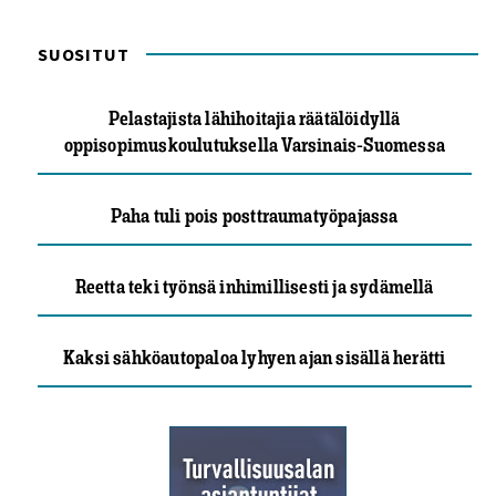
SUOSITUT
Pelastajista lähihoitajia räätälöidyllä
oppisopimuskoulutuksella Varsinais-Suomessa
Paha tuli pois posttraumatyöpajassa
Reetta teki työnsä inhimillisesti ja sydämellä
Kaksi sähköautopaloa lyhyen ajan sisällä herätti