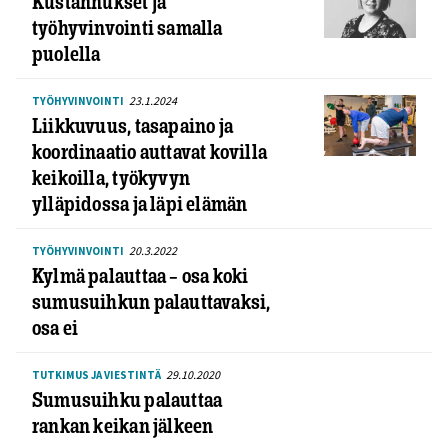
Kustannukset ja
työhyvinvointi samalla
puolella
23.1.2024
TYÖHYVINVOINTI
Liikkuvuus, tasapaino ja
koordinaatio auttavat kovilla
keikoilla, työkyvyn
ylläpidossa ja läpi elämän
20.3.2022
TYÖHYVINVOINTI
Kylmä palauttaa – osa koki
sumusuihkun palauttavaksi,
osa ei
29.10.2020
TUTKIMUS JA VIESTINTÄ
Sumusuihku palauttaa
rankan keikan jälkeen