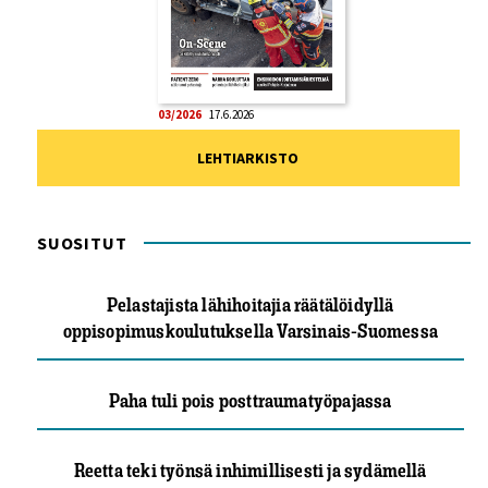
03/2026
17.6.2026
LEHTIARKISTO
SUOSITUT
Pelastajista lähihoitajia räätälöidyllä
oppisopimuskoulutuksella Varsinais-Suomessa
Paha tuli pois posttraumatyöpajassa
Reetta teki työnsä inhimillisesti ja sydämellä