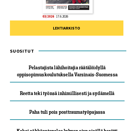
03/2026
17.6.2026
LEHTIARKISTO
SUOSITUT
Pelastajista lähihoitajia räätälöidyllä
oppisopimuskoulutuksella Varsinais-Suomessa
Reetta teki työnsä inhimillisesti ja sydämellä
Paha tuli pois posttraumatyöpajassa
Kaksi sähköautopaloa lyhyen ajan sisällä herätti