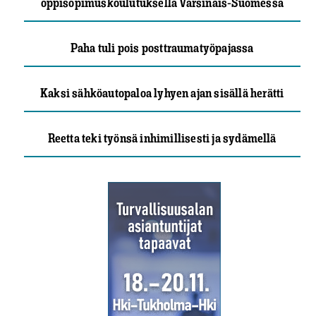
oppisopimuskoulutuksella Varsinais-Suomessa
Paha tuli pois posttraumatyöpajassa
Kaksi sähköautopaloa lyhyen ajan sisällä herätti
Reetta teki työnsä inhimillisesti ja sydämellä